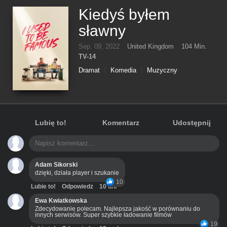
Kiedyś byłem
sławny
Sep. 09, 2022
United Kingdom
104 Min.
TV-14
Dramat
Komedia
Muzyczny
Lubię to!
Komentarz
Udostępnij
Adam Sikorski
dzięki, działa player i szukanie
10
Lubie to!
Odpowiedz
10 dni
Ewa Kwiatkowska
Zdecydowanie polecam. Najlepsza jakość w porównaniu do
innych serwisów. Super szybkie ładowanie filmów
19