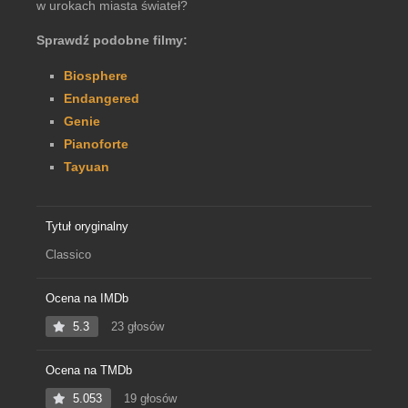
w urokach miasta świateł?
Sprawdź podobne filmy:
Biosphere
Endangered
Genie
Pianoforte
Tayuan
Tytuł oryginalny
Classico
Ocena na IMDb
5.3
23 głosów
Ocena na TMDb
5.053
19 głosów