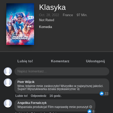
Klasyka
Oct. 28, 2022
France
97 Min.
Not Rated
Komedia
Lubię to!
Komentarz
Udostępnij
Piotr Wójcik
Wow, totalnie mnie zaskoczyło! Wszystko w najwyższej jakości.
Super! Wyszukiwarka działa błyskawicznie 🚀
22
Lubie to!
Odpowiedz
16 godz.
Angelika Fornalczyk
Wspaniała produkcja! Film naprawdę mnie poruszył 😊
6