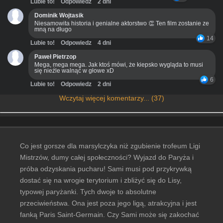
Lubie to!
Odpowiedz
2 dni
Dominik Wojtasik
Niesamowita historia i genialne aktorstwo 👏 Ten film zostanie ze
mną na długo
14
Lubie to!
Odpowiedz
4 dni
Paweł Pietrzop
Mega, mega mega. Jak ktoś mówi, że kiepsko wygląda to musi
się nieźle walnąć w głowe xD
6
Lubie to!
Odpowiedz
2 dni
Wczytaj więcej komentarzy... (37)
Co jest gorsze dla marsylczyka niż zgubienie trofeum Ligi
Mistrzów, dumy całej społeczności? Wyjazd do Paryża i
próba odzyskania pucharu! Sami musi pod przykrywką
dostać się na wrogie terytorium i zbliżyć się do Lisy,
typowej paryżanki. Tych dwoje to absolutne
przeciwieństwa. Ona jest poza jego ligą, atrakcyjna i jest
fanką Paris Saint-Germain. Czy Sami może się zakochać