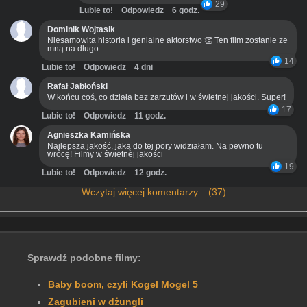
29
Lubie to!
Odpowiedz
6 godz.
Dominik Wojtasik
Niesamowita historia i genialne aktorstwo 👏 Ten film zostanie ze
mną na długo
14
Lubie to!
Odpowiedz
4 dni
Rafał Jabłoński
W końcu coś, co działa bez zarzutów i w świetnej jakości. Super!
17
Lubie to!
Odpowiedz
11 godz.
Agnieszka Kamińska
Najlepsza jakość, jaką do tej pory widziałam. Na pewno tu
wrócę! Filmy w świetnej jakości
19
Lubie to!
Odpowiedz
12 godz.
Wczytaj więcej komentarzy... (37)
Sprawdź podobne filmy:
Baby boom, czyli Kogel Mogel 5
Zagubieni w dżungli