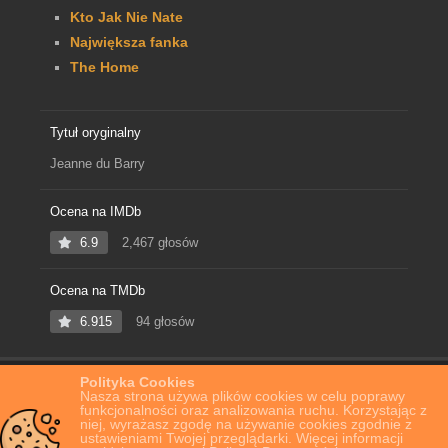
Kto Jak Nie Nate
Największa fanka
The Home
Tytuł oryginalny
Jeanne du Barry
Ocena na IMDb
6.9
2,467 głosów
Ocena na TMDb
6.915
94 głosów
Polityka Cookies
Home
Film Online
Kochanica króla Jeanne du Barry
Nasza strona używa plików cookies w celu poprawy
funkcjonalności oraz analizowania ruchu. Korzystając z
niej, wyrażasz zgodę na używanie cookies zgodnie z
ustawieniami Twojej przeglądarki. Więcej informacji