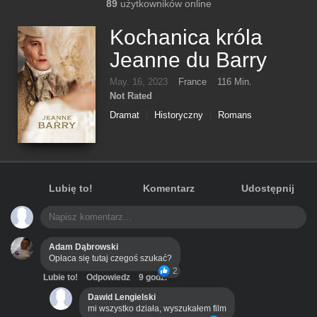
89
użytkowników online
Kochanica króla
Jeanne du Barry
May. 16, 2023
France
116 Min.
Not Rated
Dramat
Historyczny
Romans
Lubię to!
Komentarz
Udostępnij
Adam Dąbrowski
Opłaca się tutaj czegoś szukać?
2
Lubie to!
Odpowiedz
9 godz.
Dawid Lengielski
mi wszystko działa, wyszukałem film