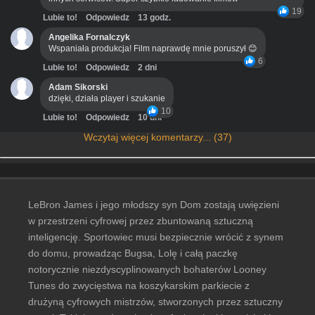
19
Lubie to!
Odpowiedz
13 godz.
Angelika Fornalczyk
Wspaniała produkcja! Film naprawdę mnie poruszył 😊
6
Lubie to!
Odpowiedz
2 dni
Adam Sikorski
dzięki, działa player i szukanie
10
Lubie to!
Odpowiedz
10 dni
Wczytaj więcej komentarzy... (37)
LeBron James i jego młodszy syn Dom zostają uwięzieni
w przestrzeni cyfrowej przez zbuntowaną sztuczną
inteligencję. Sportowiec musi bezpiecznie wrócić z synem
do domu, prowadząc Bugsa, Lolę i całą paczkę
notorycznie niezdyscyplinowanych bohaterów Looney
Tunes do zwycięstwa na koszykarskim parkiecie z
drużyną cyfrowych mistrzów, stworzonych przez sztuczny