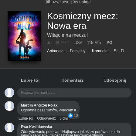
56
użytkowników online
Kosmiczny mecz:
Nowa era
Witajcie na meczu!
Jul. 08, 2021
USA
115 Min.
PG
Animacja
Familijny
Komedia
Sci-Fi
Lubię to!
Komentarz
Udostępnij
Marcin Andrzej Polak
Ogromna baza filmów, Polecam !!
12
Lubie to!
Odpowiedz
5 dni
Ewa Kwiatkowska
Zdecydowanie polecam. Najlepsza jakość w porównaniu do
innych serwisów. Super szybkie ładowanie filmów