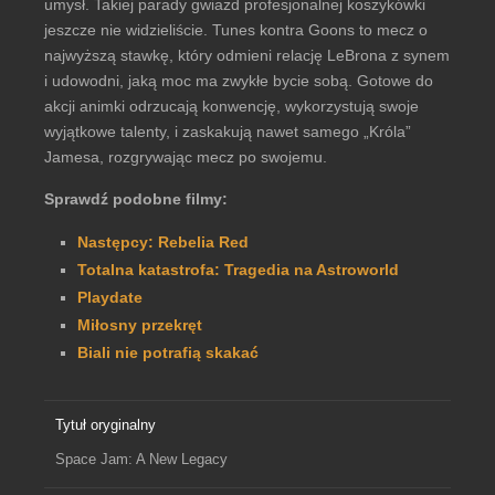
umysł. Takiej parady gwiazd profesjonalnej koszykówki
jeszcze nie widzieliście. Tunes kontra Goons to mecz o
najwyższą stawkę, który odmieni relację LeBrona z synem
i udowodni, jaką moc ma zwykłe bycie sobą. Gotowe do
akcji animki odrzucają konwencję, wykorzystują swoje
wyjątkowe talenty, i zaskakują nawet samego „Króla”
Jamesa, rozgrywając mecz po swojemu.
Sprawdź podobne filmy:
Następcy: Rebelia Red
Totalna katastrofa: Tragedia na Astroworld
Playdate
Miłosny przekręt
Biali nie potrafią skakać
Tytuł oryginalny
Space Jam: A New Legacy