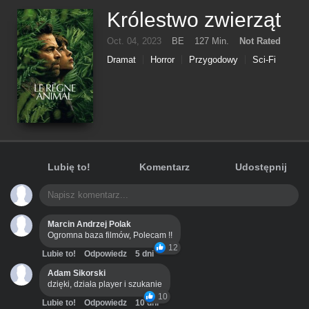
Królestwo zwierząt
Oct. 04, 2023
BE
127 Min.
Not Rated
Dramat
Horror
Przygodowy
Sci-Fi
Lubię to!
Komentarz
Udostępnij
Marcin Andrzej Polak
Ogromna baza filmów, Polecam !!
12
Lubie to!
Odpowiedz
5 dni
Adam Sikorski
dzięki, działa player i szukanie
10
Lubie to!
Odpowiedz
10 dni