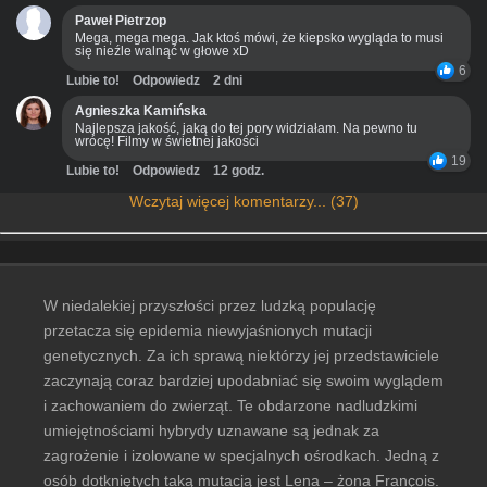
Paweł Pietrzop
Mega, mega mega. Jak ktoś mówi, że kiepsko wygląda to musi
się nieźle walnąć w głowe xD
6
Lubie to!
Odpowiedz
2 dni
Agnieszka Kamińska
Najlepsza jakość, jaką do tej pory widziałam. Na pewno tu
wrócę! Filmy w świetnej jakości
19
Lubie to!
Odpowiedz
12 godz.
Wczytaj więcej komentarzy... (37)
W niedalekiej przyszłości przez ludzką populację
przetacza się epidemia niewyjaśnionych mutacji
genetycznych. Za ich sprawą niektórzy jej przedstawiciele
zaczynają coraz bardziej upodabniać się swoim wyglądem
i zachowaniem do zwierząt. Te obdarzone nadludzkimi
umiejętnościami hybrydy uznawane są jednak za
zagrożenie i izolowane w specjalnych ośrodkach. Jedną z
osób dotkniętych taką mutacją jest Lena – żona François.