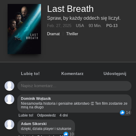
Last Breath
Spraw, by każdy oddech się liczył.
Feb. 27, 2025
USA
93 Min.
PG-13
Dramat
Thriller
Lubię to!
Komentarz
Udostępnij
Dominik Wojtasik
Niesamowita historia i genialne aktorstwo 👏 Ten film zostanie ze
mną na długo
14
Lubie to!
Odpowiedz
4 dni
Adam Sikorski
dzięki, działa player i szukanie
10