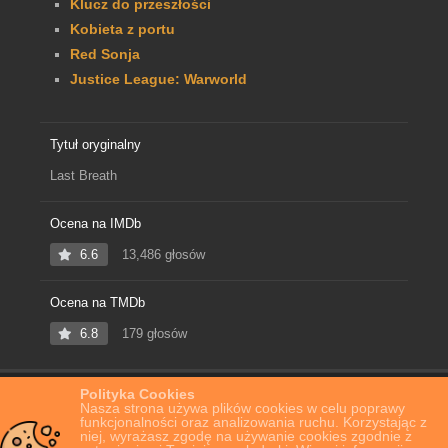
Klucz do przeszłości
Kobieta z portu
Red Sonja
Justice League: Warworld
Tytuł oryginalny
Last Breath
Ocena na IMDb
6.6
13,486 głosów
Ocena na TMDb
6.8
179 głosów
Polityka Cookies
Home
Film Online
Last Breath
Nasza strona używa plików cookies w celu poprawy
funkcjonalności oraz analizowania ruchu. Korzystając z
niej, wyrażasz zgodę na używanie cookies zgodnie z