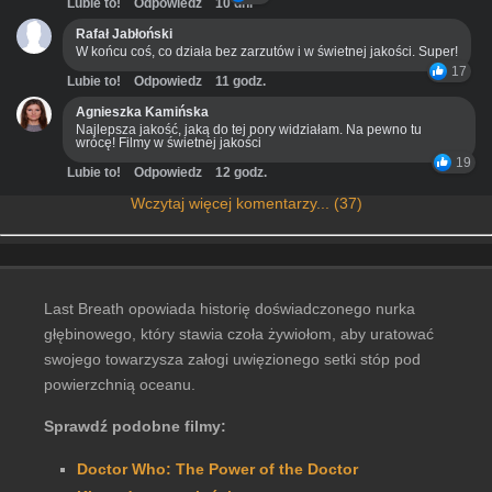
Lubie to!
Odpowiedz
10 dni
Rafał Jabłoński
W końcu coś, co działa bez zarzutów i w świetnej jakości. Super!
17
Lubie to!
Odpowiedz
11 godz.
Agnieszka Kamińska
Najlepsza jakość, jaką do tej pory widziałam. Na pewno tu
wrócę! Filmy w świetnej jakości
19
Lubie to!
Odpowiedz
12 godz.
Wczytaj więcej komentarzy... (37)
Last Breath opowiada historię doświadczonego nurka
głębinowego, który stawia czoła żywiołom, aby uratować
swojego towarzysza załogi uwięzionego setki stóp pod
powierzchnią oceanu.
Sprawdź podobne filmy:
Doctor Who: The Power of the Doctor