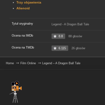
Trzy objawienia
Alienoid
Tytuł oryginalny
Legend - A Dragon Ball Tale
Ocena na IMDb
8.8
88 głosów
Ocena na TMDb
6.115
26 głosów
Home
Film Online
Legend – A Dragon Ball Tale