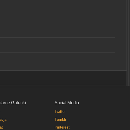
larne Gatunki
Social Media
a
Twitter
acja
Tumblr
at
Pinterest