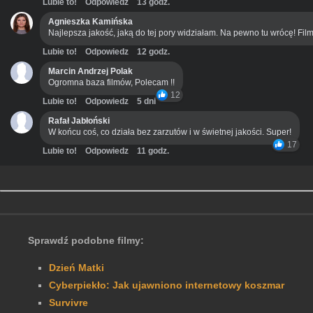
Lubie to!
Odpowiedz
13 godz.
Agnieszka Kamińska
Najlepsza jakość, jaką do tej pory widziałam. Na pewno tu wrócę! Film
Lubie to!
Odpowiedz
12 godz.
Marcin Andrzej Polak
Ogromna baza filmów, Polecam !!
12
Lubie to!
Odpowiedz
5 dni
Rafał Jabłoński
W końcu coś, co działa bez zarzutów i w świetnej jakości. Super!
17
Lubie to!
Odpowiedz
11 godz.
Sprawdź podobne filmy:
Dzień Matki
Cyberpiekło: Jak ujawniono internetowy koszmar
Survivre