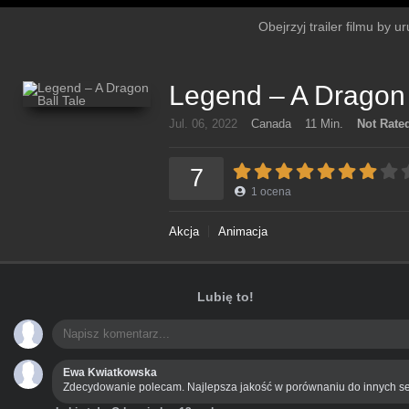
Obejrzyj trailer filmu by 
Legend – A Dragon 
Jul. 06, 2022
Canada
11 Min.
Not Rate
7
1
ocena
Akcja
Animacja
Lubię to!
Ewa Kwiatkowska
Zdecydowanie polecam. Najlepsza jakość w porównaniu do innych se