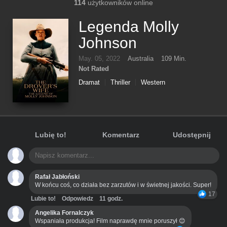
114
użytkowników online
Legenda Molly
Johnson
May. 05, 2022
Australia
109 Min.
Not Rated
Dramat
Thriller
Western
Lubię to!
Komentarz
Udostępnij
Rafał Jabłoński
W końcu coś, co działa bez zarzutów i w świetnej jakości. Super!
17
Lubie to!
Odpowiedz
11 godz.
Angelika Fornalczyk
Wspaniała produkcja! Film naprawdę mnie poruszył 😊