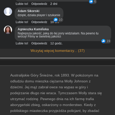
6
Lubie to!
Odpowiedz
2 dni
Adam Sikorski
dzięki, działa player i szukanie
10
Lubie to!
Odpowiedz
10 dni
Agnieszka Kamińska
Najlepsza jakość, jaką do tej pory widziałam. Na pewno tu
wrócę! Filmy w świetnej jakości
19
Lubie to!
Odpowiedz
12 godz.
Wczytaj więcej komentarzy... (37)
Australijskie Góry Śnieżne, rok 1893. W położonym na
odludziu domu mieszka ciężarna Molly Johnson z
dziećmi. Jej mąż zabrał owce na wypas w góry i
podejrzanie długo nie wraca. Tymczasem Molly stara się
utrzymać rodzinę. Pewnego dnia na ich farmę trafia
aborygeński zbieg, oskarżony o morderstwo. Kiedy z
pobliskiego miasteczka przyjeżdża policjant, by zbadać