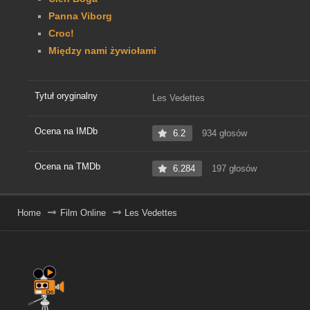
Panna Viborg
Croc!
Między nami żywiołami
Tytuł oryginalny
Les Vedettes
Ocena na IMDb
6.2
934 głosów
Ocena na TMDb
6.284
197 głosów
Home
Film Online
Les Vedettes