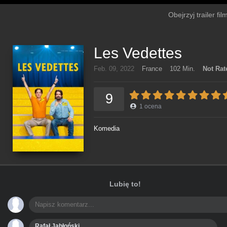
Obejrzyj trailer fi
Les Vedettes
Feb. 09, 2022
France
102 Min.
Not Rat
9
1
ocena
Komedia
Lubię to!
Rafał Jabłoński