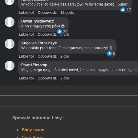
W końcu coś, co działa bez zarzutów i w świetnej jakości. Super!
17
Lubie to!
Odpowiedz
11 godz.
Dawid Tyszkiewicz
Kino z najwyższej półki 😍
24
Lubie to!
Odpowiedz
3 dni
Angelika Fornalczyk
Wspaniała produkcja! Film naprawdę mnie poruszył 😊
6
Lubie to!
Odpowiedz
2 dni
Paweł Pietrzop
Mega, mega mega. Jak ktoś mówi, że kiepsko wygląda to musi się ni
Lubie to!
Odpowiedz
2 dni
Sprawdź podobne filmy:
Biały szum
Cień Boga