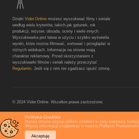
Dzięki
Vider.Online
możesz wyszukiwać filmy i seriale
według wielu kryteriów, takich jak gatunek, rok
produkcji, reżyser, obsada, oceny i wiele innych.
Wyszukiwarka jest łatwa w użyciu i szybko wyświetla
wyniki, które można filtrować, sortować i przeglądać w
różnych widokach. Informacje na stronie mają
charakter reklamowy. Przed skorzystaniem z
wyszukiwarki filmów i seriali należy przeczytać
Regulamin
. Jeśli się z nim nie zgadzasz opuść stronę.
© 2024 Vider.Online. Wszelkie prawa zastrzeżone.
Polityka Cookies
Nasza strona używa plików cookies w celu poprawy funkcjo
Więcej informacji znajdziesz w naszej Polityce Prywatności
Akceptuję