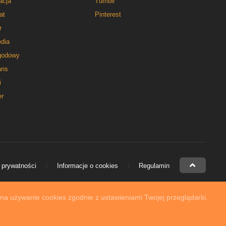
acja
Tumblr
at
Pinterest
r
dia
godowy
ns
i
er
 prywatności
Informacje o cookies
Regulamin
 na używanie cookies zgodnie z ustawieniami Twojej przeglądarki.