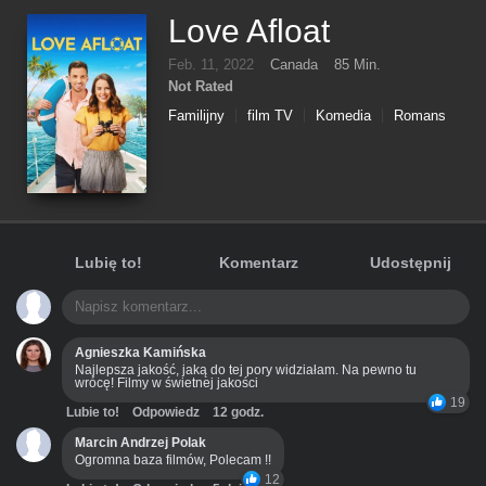
Love Afloat
Feb. 11, 2022
Canada
85 Min.
Not Rated
Familijny
film TV
Komedia
Romans
Lubię to!
Komentarz
Udostępnij
Agnieszka Kamińska
Najlepsza jakość, jaką do tej pory widziałam. Na pewno tu
wrócę! Filmy w świetnej jakości
19
Lubie to!
Odpowiedz
12 godz.
Marcin Andrzej Polak
Ogromna baza filmów, Polecam !!
12