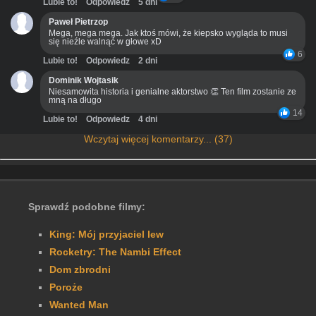
Lubie to!
Odpowiedz
5 dni
Paweł Pietrzop
Mega, mega mega. Jak ktoś mówi, że kiepsko wygląda to musi
się nieźle walnąć w głowe xD
6
Lubie to!
Odpowiedz
2 dni
Dominik Wojtasik
Niesamowita historia i genialne aktorstwo 👏 Ten film zostanie ze
mną na długo
14
Lubie to!
Odpowiedz
4 dni
Wczytaj więcej komentarzy... (37)
Sprawdź podobne filmy:
King: Mój przyjaciel lew
Rocketry: The Nambi Effect
Dom zbrodni
Poroże
Wanted Man