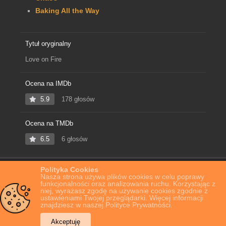
Baking All the Way
Tytuł oryginalny
Love on Fire
Ocena na IMDb
5.9
178 głosów
Ocena na TMDb
6.5
6 głosów
Polityka Cookies
Home
Film Online
Love on Fire
Nasza strona używa plików cookies w celu poprawy
funkcjonalności oraz analizowania ruchu. Korzystając z
niej, wyrażasz zgodę na używanie cookies zgodnie z
ustawieniami Twojej przeglądarki. Więcej informacji
znajdziesz w naszej Polityce Prywatności.
Akceptuję