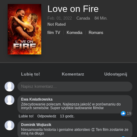
Love on Fire
Feb. 01, 2022
Canada
84 Min.
Not Rated
film TV
Komedia
Romans
Lubię to!
Komentarz
Udostępnij
Ewa Kwiatkowska
Zdecydowanie polecam. Najlepsza jakość w porównaniu do
innych serwisów. Super szybkie ładowanie filmów
19
Lubie to!
Odpowiedz
13 godz.
Dominik Wojtasik
Niesamowita historia i genialne aktorstwo 👏 Ten film zostanie ze
mną na długo