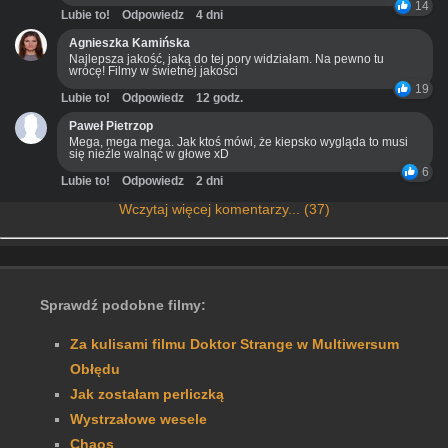
14
Lubie to!
Odpowiedz
4 dni
Agnieszka Kamińska
Najlepsza jakość, jaką do tej pory widziałam. Na pewno tu
wrócę! Filmy w świetnej jakości
19
Lubie to!
Odpowiedz
12 godz.
Paweł Pietrzop
Mega, mega mega. Jak ktoś mówi, że kiepsko wygląda to musi
się nieźle walnąć w głowe xD
6
Lubie to!
Odpowiedz
2 dni
Wczytaj więcej komentarzy... (37)
Sprawdź podobne filmy:
Za kulisami filmu Doktor Strange w Multiwersum
Obłędu
Jak zostałam perliczką
Wystrzałowe wesele
Chaos