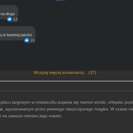
ą na długo
14
y w świetnej jakości
19
Wczytaj więcej komentarzy... (37)
 placu targowym w miasteczku pojawia się namiot wróżki, chłopiec postan
uje, wyczarowanym przez pewnego nieszczęsnego magika. W czasie nie
 i na zawsze odmieni jego miasto.