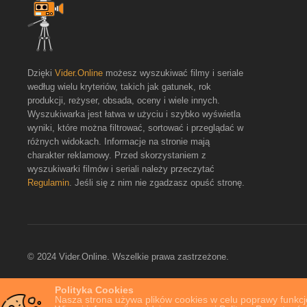
Dzięki
Vider.Online
możesz wyszukiwać filmy i seriale
według wielu kryteriów, takich jak gatunek, rok
produkcji, reżyser, obsada, oceny i wiele innych.
Wyszukiwarka jest łatwa w użyciu i szybko wyświetla
wyniki, które można filtrować, sortować i przeglądać w
różnych widokach. Informacje na stronie mają
charakter reklamowy. Przed skorzystaniem z
wyszukiwarki filmów i seriali należy przeczytać
Regulamin
. Jeśli się z nim nie zgadzasz opuść stronę.
© 2024 Vider.Online. Wszelkie prawa zastrzeżone.
Polityka Cookies
Nasza strona używa plików cookies w celu poprawy funkcjo