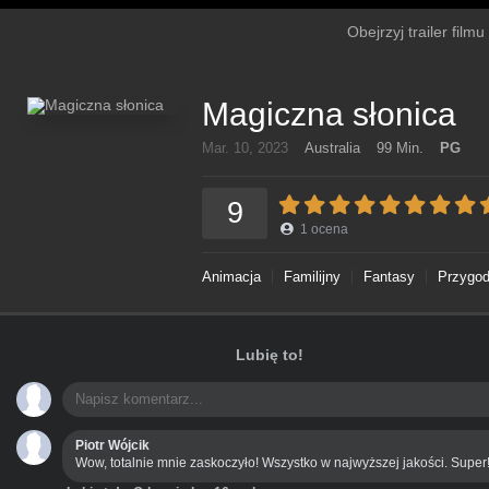
Obejrzyj trailer film
Magiczna słonica
Mar. 10, 2023
Australia
99 Min.
PG
9
1
ocena
Animacja
Familijny
Fantasy
Przygo
Lubię to!
Piotr Wójcik
Wow, totalnie mnie zaskoczyło! Wszystko w najwyższej jakości. Super