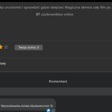
u by uruchomić i sprawdzić gdzie obejrzeć Magiczna słonica cały film po s
97
użytkowników online
Twoja ocena:
0
dowy
Komentarz
! Wyszukiwarka działa błyskawicznie 🚀
22