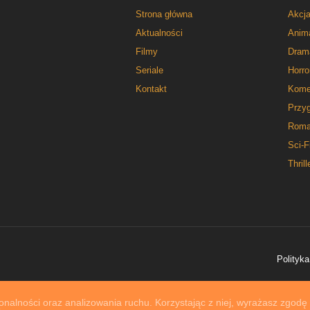
Strona główna
Akcj
Aktualności
Anim
Filmy
Dram
Seriale
Horro
Kontakt
Kome
Przy
Roma
Sci-F
Thrill
Polityka
nalności oraz analizowania ruchu. Korzystając z niej, wyrażasz zgodę