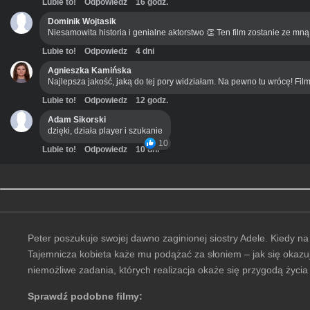
Lubie to!
Odpowiedz
16 godz.
Dominik Wojtasik
Niesamowita historia i genialne aktorstwo 👏 Ten film zostanie ze mn
Lubie to!
Odpowiedz
4 dni
Agnieszka Kamińska
Najlepsza jakość, jaką do tej pory widziałam. Na pewno tu wrócę! Film
Lubie to!
Odpowiedz
12 godz.
Adam Sikorski
dzięki, działa player i szukanie
10
Lubie to!
Odpowiedz
10 dni
Peter poszukuje swojej dawno zaginionej siostry Adele. Kiedy na
Tajemnicza kobieta każe mu podążać za słoniem – jak się okaz
niemożliwe zadania, których realizacja okaże się przygodą życia
Sprawdź podobne filmy: