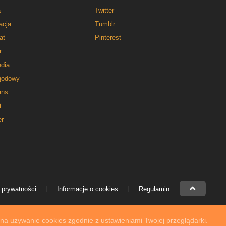
a
Twitter
acja
Tumblr
at
Pinterest
r
dia
godowy
ns
i
er
 prywatności
Informacje o cookies
Regulamin
 na używanie cookies zgodnie z ustawieniami Twojej przeglądarki.