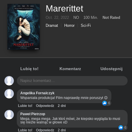
Marerittet
Oct. 22, 2022
NO
100 Min.
Not Rated
Dramat
Horror
Sci-Fi
Lubię to!
Komentarz
Udostępnij
Angelika Fornalczyk
Wspaniała produkcja! Film naprawdę mnie poruszył 😊
6
Lubie to!
Odpowiedz
2 dni
Paweł Pietrzop
Mega, mega mega. Jak ktoś mówi, że kiepsko wygląda to musi
się nieźle walnąć w głowe xD
6
Lubie to!
Odpowiedz
2 dni