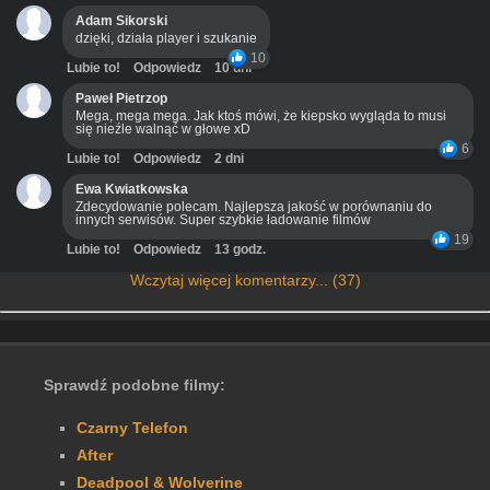
Adam Sikorski
dzięki, działa player i szukanie
10
Lubie to!
Odpowiedz
10 dni
Paweł Pietrzop
Mega, mega mega. Jak ktoś mówi, że kiepsko wygląda to musi
się nieźle walnąć w głowe xD
6
Lubie to!
Odpowiedz
2 dni
Ewa Kwiatkowska
Zdecydowanie polecam. Najlepsza jakość w porównaniu do
innych serwisów. Super szybkie ładowanie filmów
19
Lubie to!
Odpowiedz
13 godz.
Wczytaj więcej komentarzy... (37)
Sprawdź podobne filmy:
Czarny Telefon
After
Deadpool & Wolverine