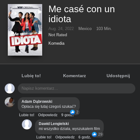
Me casé con un
idiota
Aug. 24, 2022
Mexico
103 Min.
Not Rated
Komedia
Lubię to!
Komentarz
Udostępnij
Adam Dąbrowski
Opłaca się tutaj czegoś szukać?
2
Lubie to!
Odpowiedz
9 godz.
Dawid Lengielski
mi wszystko działa, wyszukałem film
29
Lubie to!
Odpowiedz
6 godz.