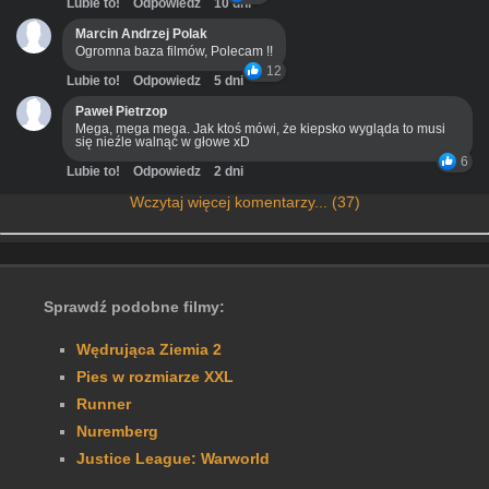
Lubie to!
Odpowiedz
10 dni
Marcin Andrzej Polak
Ogromna baza filmów, Polecam !!
12
Lubie to!
Odpowiedz
5 dni
Paweł Pietrzop
Mega, mega mega. Jak ktoś mówi, że kiepsko wygląda to musi
się nieźle walnąć w głowe xD
6
Lubie to!
Odpowiedz
2 dni
Wczytaj więcej komentarzy... (37)
Sprawdź podobne filmy:
Wędrująca Ziemia 2
Pies w rozmiarze XXL
Runner
Nuremberg
Justice League: Warworld