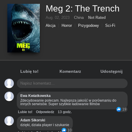
Meg 2: The Trench
Aug. 02, 2023
China
Not Rated
Akcja
Horror
Przygodowy
Sci-Fi
Thriller
Lubię to!
Komentarz
Udostępnij
Ewa Kwiatkowska
Zdecydowanie polecam. Najlepsza jakość w porównaniu do
innych serwisów. Super szybkie ładowanie filmów
19
Lubie to!
Odpowiedz
13 godz.
Adam Sikorski
dzięki, działa player i szukanie
10