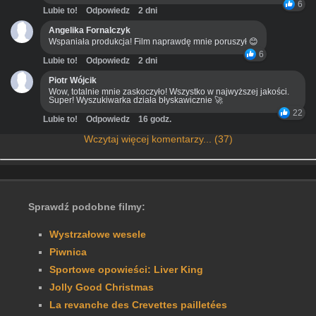
6
Lubie to!
Odpowiedz
2 dni
Angelika Fornalczyk
Wspaniała produkcja! Film naprawdę mnie poruszył 😊
6
Lubie to!
Odpowiedz
2 dni
Piotr Wójcik
Wow, totalnie mnie zaskoczyło! Wszystko w najwyższej jakości.
Super! Wyszukiwarka działa błyskawicznie 🚀
22
Lubie to!
Odpowiedz
16 godz.
Wczytaj więcej komentarzy... (37)
Sprawdź podobne filmy:
Wystrzałowe wesele
Piwnica
Sportowe opowieści: Liver King
Jolly Good Christmas
La revanche des Crevettes pailletées