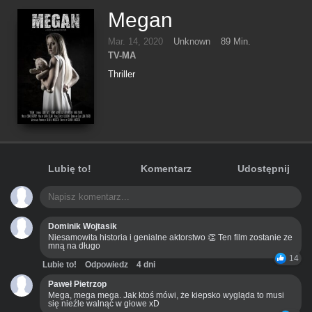
Megan
Mar. 14, 2020
Unknown
89 Min.
TV-MA
Thriller
Lubię to!
Komentarz
Udostępnij
Dominik Wojtasik
Niesamowita historia i genialne aktorstwo 👏 Ten film zostanie ze
mną na długo
14
Lubie to!
Odpowiedz
4 dni
Paweł Pietrzop
Mega, mega mega. Jak ktoś mówi, że kiepsko wygląda to musi
się nieźle walnąć w głowe xD