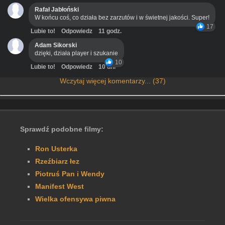
Rafał Jabłoński
W końcu coś, co działa bez zarzutów i w świetnej jakości. Super!
17
Lubie to!
Odpowiedz
11 godz.
Adam Sikorski
dzięki, działa player i szukanie
10
Lubie to!
Odpowiedz
10 dni
Wczytaj więcej komentarzy... (37)
Sprawdź podobne filmy:
Ron Usterka
Rzeźbiarz łez
Piotruś Pan i Wendy
Manifest West
Wielka ofensywa piwna