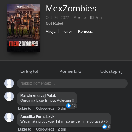
MexZombies
Oct. 26, 2022
Mexico
93 Min.
Not Rated
Akcja
Horror
Komedia
Lubię to!
Komentarz
Udostępnij
Marcin Andrzej Polak
Ogromna baza filmów, Polecam !!
12
Lubie to!
Odpowiedz
5 dni
Angelika Fornalczyk
Wspaniała produkcja! Film naprawdę mnie poruszył 😊
6
Lubie to!
Odpowiedz
2 dni