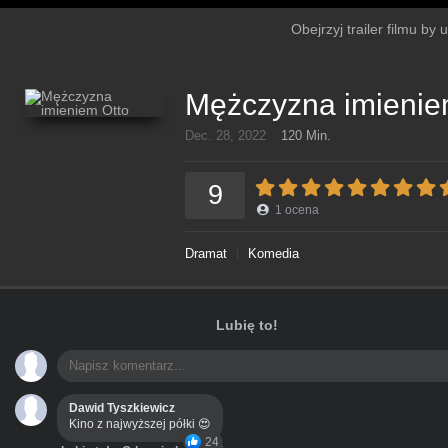
Obejrzyj trailer filmu by
Mężczyzna imienie
Dec. 28, 2022
120 Min.
9
1
ocena
Dramat
Komedia
Lubię to!
Dawid Tyszkiewicz
Kino z najwyższej półki 😍
24