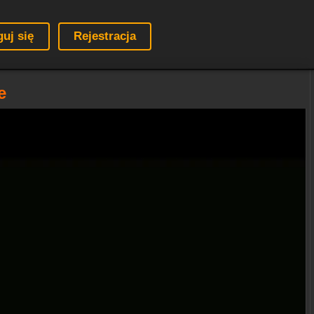
guj się
Rejestracja
e