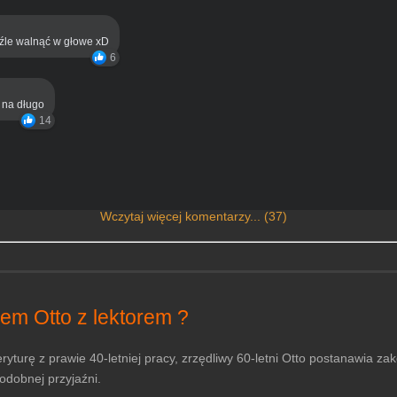
eźle walnąć w głowe xD
6
ą na długo
14
Wczytaj więcej komentarzy... (37)
em Otto z lektorem ?
yturę z prawie 40-letniej pracy, zrzędliwy 60-letni Otto postanawia za
odobnej przyjaźni.