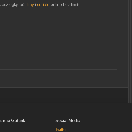
esz oglądać
filmy
i
seriale
online bez limitu.
larne Gatunki
Social Media
a
Twitter