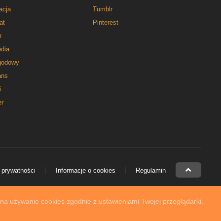
acja
Tumblr
at
Pinterest
r
dia
godowy
ns
i
er
 prywatności
Informacje o cookies
Regulamin
 na używanie cookies zgodnie z ustawieniami Twojej przeglądarki.