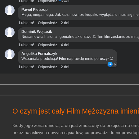
Lubie to!
Odpowiedz
3 dni
Paweł Pietrzop
Mega, mega mega. Jak ktoś mówi, że kiepsko wygląda to musi się ni
Lubie to!
Odpowiedz
2 dni
Dominik Wojtasik
Niesamowita historia i genialne aktorstwo 👏 Ten film zostanie ze mn
Lubie to!
Odpowiedz
4 dni
Angelika Fornalczyk
Wspaniała produkcja! Film naprawdę mnie poruszył 😊
6
Lubie to!
Odpowiedz
2 dni
O czym jest cały Film Mężczyzna imieni
Kiedy jego żona umiera, a on jest zmuszony do przejścia na emer
przez hałaśliwych nowych sąsiadów, co prowadzi do nieprawdop