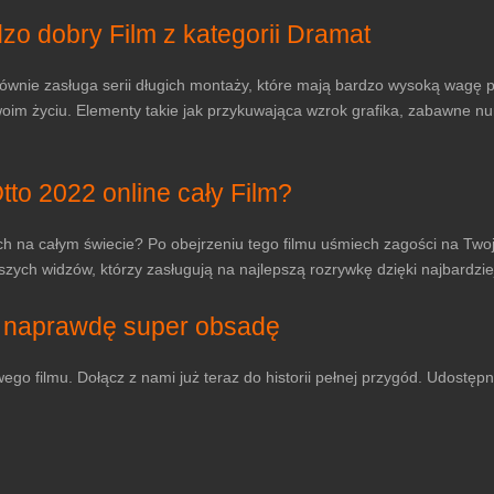
zo dobry Film z kategorii Dramat
ównie zasługa serii długich montaży, które mają bardzo wysoką wagę pod
woim życiu. Elementy takie jak przykuwająca wzrok grafika, zabawne nu
to 2022 online cały Film?
ach na całym świecie? Po obejrzeniu tego filmu uśmiech zagości na Twoj
ych widzów, którzy zasługują na najlepszą rozrywkę dzięki najbardzie
a naprawdę super obsadę
ego filmu. Dołącz z nami już teraz do historii pełnej przygód. Udostęp