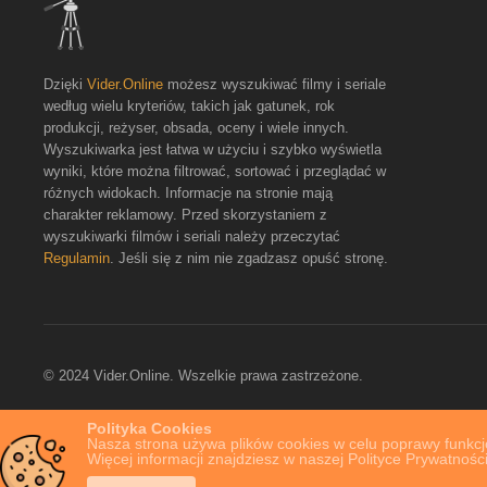
Dzięki
Vider.Online
możesz wyszukiwać filmy i seriale
według wielu kryteriów, takich jak gatunek, rok
produkcji, reżyser, obsada, oceny i wiele innych.
Wyszukiwarka jest łatwa w użyciu i szybko wyświetla
wyniki, które można filtrować, sortować i przeglądać w
różnych widokach. Informacje na stronie mają
charakter reklamowy. Przed skorzystaniem z
wyszukiwarki filmów i seriali należy przeczytać
Regulamin
. Jeśli się z nim nie zgadzasz opuść stronę.
© 2024 Vider.Online. Wszelkie prawa zastrzeżone.
Polityka Cookies
Nasza strona używa plików cookies w celu poprawy funkcjo
Więcej informacji znajdziesz w naszej Polityce Prywatności