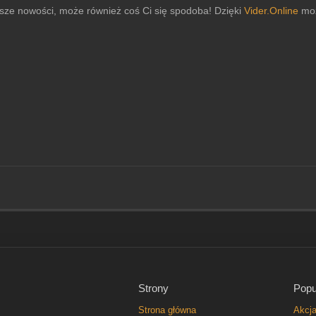
sze nowości, może również coś Ci się spodoba! Dzięki
Vider.Online
moż
Strony
Popu
Strona główna
Akcj