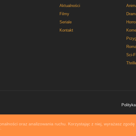
Aktualności
Anim
Filmy
Dram
Seriale
Horro
Kontakt
Kome
Przy
Roma
Sci-F
Thrill
Polityka
nalności oraz analizowania ruchu. Korzystając z niej, wyrażasz zgodę
.