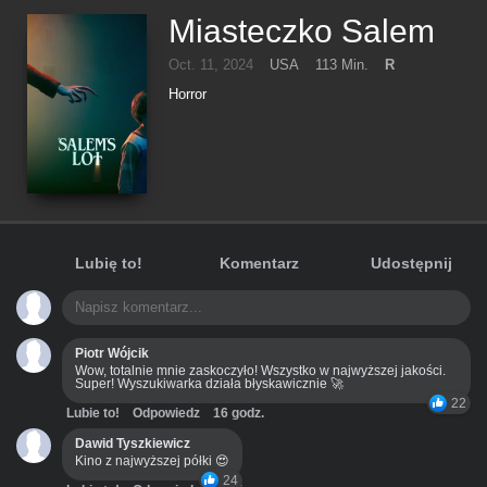
Miasteczko Salem
Oct. 11, 2024
USA
113 Min.
R
Horror
Lubię to!
Komentarz
Udostępnij
Piotr Wójcik
Wow, totalnie mnie zaskoczyło! Wszystko w najwyższej jakości.
Super! Wyszukiwarka działa błyskawicznie 🚀
22
Lubie to!
Odpowiedz
16 godz.
Dawid Tyszkiewicz
Kino z najwyższej półki 😍
24