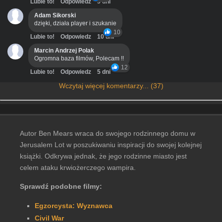
Lubie to!
Odpowiedz
3 dni
Adam Sikorski
dzięki, działa player i szukanie
10
Lubie to!
Odpowiedz
10 dni
Marcin Andrzej Polak
Ogromna baza filmów, Polecam !!
12
Lubie to!
Odpowiedz
5 dni
Wczytaj więcej komentarzy... (37)
Autor Ben Mears wraca do swojego rodzinnego domu w
Jerusalem Lot w poszukiwaniu inspiracji do swojej kolejnej
książki. Odkrywa jednak, że jego rodzinne miasto jest
celem ataku krwiożerczego wampira.
Sprawdź podobne filmy:
Egzorcysta: Wyznawca
Civil War