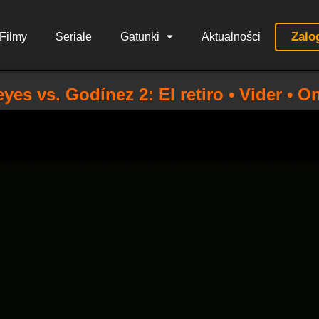
Zalo
Filmy
Seriale
Gatunki
Aktualności
eyes vs. Godínez 2: El retiro • Vider • O