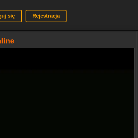
guj się
Rejestracja
nline