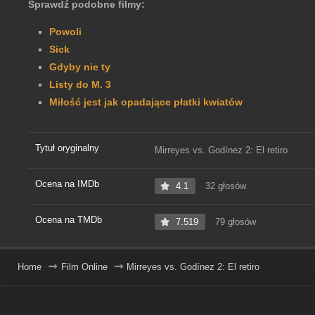
Sprawdź podobne filmy:
Powoli
Sick
Gdyby nie ty
Listy do M. 3
Miłość jest jak opadające płatki kwiatów
Tytuł oryginalny
Mirreyes vs. Godínez 2: El retiro
Ocena na IMDb
4.1
32 głosów
Ocena na TMDb
7.519
79 głosów
Home
Film Online
Mirreyes vs. Godínez 2: El retiro