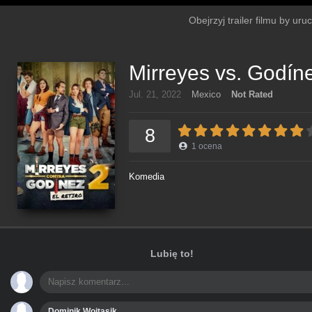
Obejrzyj trailer filmu by uru
Mirreyes vs. Godínez
Jul. 21, 2022
Mexico
Not Rated
8
1
ocena
Komedia
Lubię to!
Dominik Wojtasik