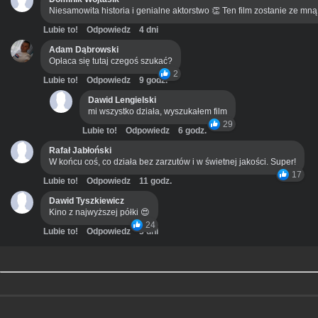
Niesamowita historia i genialne aktorstwo 👏 Ten film zostanie ze mn
Lubie to!
Odpowiedz
4 dni
Adam Dąbrowski
Opłaca się tutaj czegoś szukać?
2
Lubie to!
Odpowiedz
9 godz.
Dawid Lengielski
mi wszystko działa, wyszukałem film
29
Lubie to!
Odpowiedz
6 godz.
Rafał Jabłoński
W końcu coś, co działa bez zarzutów i w świetnej jakości. Super!
17
Lubie to!
Odpowiedz
11 godz.
Dawid Tyszkiewicz
Kino z najwyższej półki 😍
24
Lubie to!
Odpowiedz
3 dni