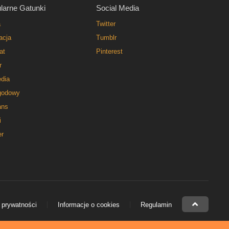
larne Gatunki
Social Media
a
Twitter
acja
Tumblr
at
Pinterest
r
dia
godowy
ns
i
er
 prywatności
Informacje o cookies
Regulamin