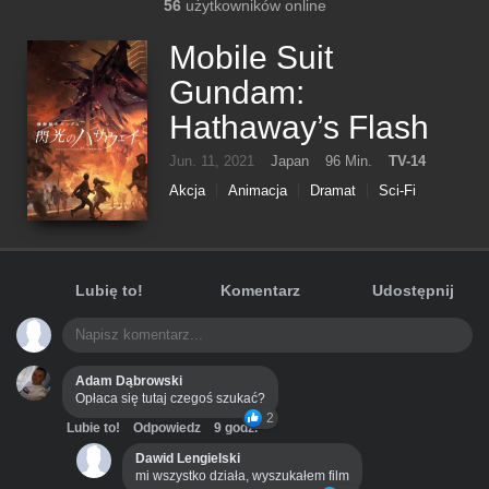
56
użytkowników online
Mobile Suit
Gundam:
Hathaway’s Flash
Jun. 11, 2021
Japan
96 Min.
TV-14
Akcja
Animacja
Dramat
Sci-Fi
Lubię to!
Komentarz
Udostępnij
Adam Dąbrowski
Opłaca się tutaj czegoś szukać?
2
Lubie to!
Odpowiedz
9 godz.
Dawid Lengielski
mi wszystko działa, wyszukałem film