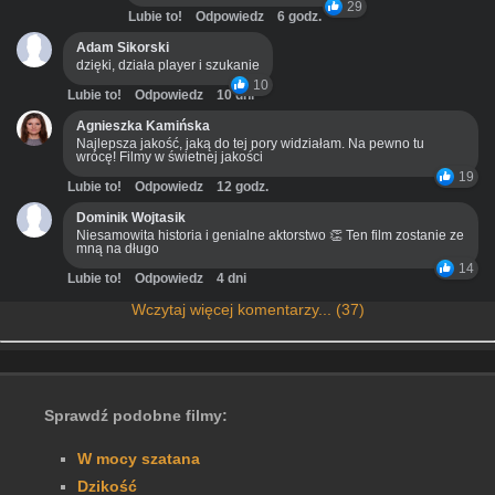
29
Lubie to!
Odpowiedz
6 godz.
Adam Sikorski
dzięki, działa player i szukanie
10
Lubie to!
Odpowiedz
10 dni
Agnieszka Kamińska
Najlepsza jakość, jaką do tej pory widziałam. Na pewno tu
wrócę! Filmy w świetnej jakości
19
Lubie to!
Odpowiedz
12 godz.
Dominik Wojtasik
Niesamowita historia i genialne aktorstwo 👏 Ten film zostanie ze
mną na długo
14
Lubie to!
Odpowiedz
4 dni
Wczytaj więcej komentarzy... (37)
Sprawdź podobne filmy:
W mocy szatana
Dzikość