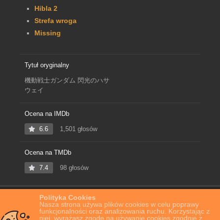
Hibla 2
Strefa wroga
Missing
Tytuł oryginalny
機動戦士ガンダム 閃光のハサ
ウェイ
Ocena na IMDb
6.6
1,501 głosów
Ocena na TMDb
7.4
98 głosów
Polityka Cookies
Home
Film Online
Mobile Suit Gundam: Hathaway’s Flash
Nasza strona używa plików cookies w celu poprawy
funkcjonalności oraz analizowania ruchu. Korzystając z
niej, wyrażasz zgodę na używanie cookies zgodnie z