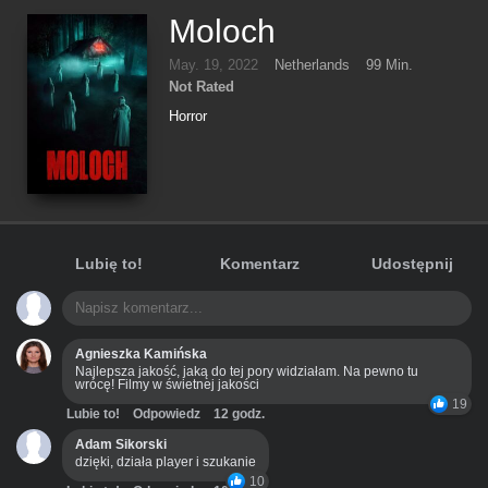
Moloch
May. 19, 2022
Netherlands
99 Min.
Not Rated
Horror
Lubię to!
Komentarz
Udostępnij
Agnieszka Kamińska
Najlepsza jakość, jaką do tej pory widziałam. Na pewno tu
wrócę! Filmy w świetnej jakości
19
Lubie to!
Odpowiedz
12 godz.
Adam Sikorski
dzięki, działa player i szukanie
10