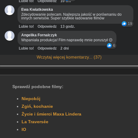
Lubie to!
Odpowiedz
10 dni
Ewa Kwiatkowska
Zdecydowanie polecam. Najlepsza jakość w porównaniu do
innych serwisów. Super szybkie ładowanie filmów
19
Lubie to!
Odpowiedz
13 godz.
Angelika Fornalczyk
Wspaniała produkcja! Film naprawdę mnie poruszył 😊
6
Lubie to!
Odpowiedz
2 dni
Wczytaj więcej komentarzy... (37)
Sprawdź podobne filmy:
Niepokój
Zgiń, kochanie
Życie i śmierci Maxa Lindera
La Traversée
IO