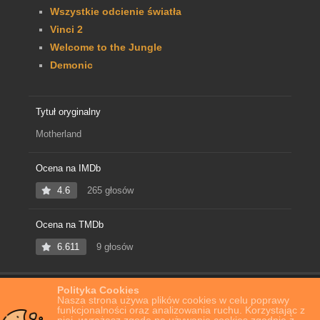
Wszystkie odcienie światła
Vinci 2
Welcome to the Jungle
Demonic
Tytuł oryginalny
Motherland
Ocena na IMDb
4.6
265 głosów
Ocena na TMDb
6.611
9 głosów
Polityka Cookies
Home
Film Online
Motherland
Nasza strona używa plików cookies w celu poprawy
funkcjonalności oraz analizowania ruchu. Korzystając z