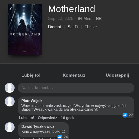
Motherland
Sep. 12, 2025
94 Min.
NR
Dramat
Sci-Fi
Thriller
Lubię to!
Komentarz
Udostępnij
Piotr Wójcik
Wow, totalnie mnie zaskoczyło! Wszystko w najwyższej jakości.
Super! Wyszukiwarka działa błyskawicznie 🚀
22
Lubie to!
Odpowiedz
16 godz.
Dawid Tyszkiewicz
Kino z najwyższej półki 😍
24