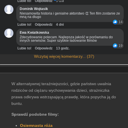
Lubie to!
Odpowiedz
3 dni
Dominik Wojtasik
Niesamowita historia i genialne aktorstwo 👏 Ten film zostanie ze
mną na długo
14
Lubie to!
Odpowiedz
4 dni
Ewa Kwiatkowska
Zdecydowanie polecam. Najlepsza jakość w porównaniu do
innych serwisów. Super szybkie ładowanie filmów
19
Lubie to!
Odpowiedz
13 godz.
Wczytaj więcej komentarzy... (37)
W alternatywnej teraźniejszości, gdzie państwo uwalnia
rodziców od ciężaru wychowywania dzieci, strażniczka
prawa odkrywa wstrząsającą prawdę, która popycha ją do
buntu.
Sprawdź podobne filmy:
Osiemnasta róża