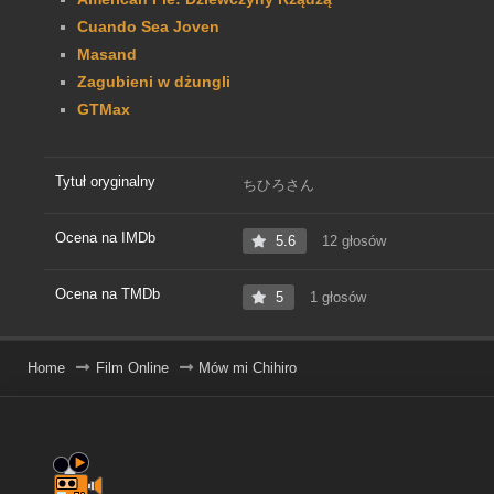
Cuando Sea Joven
Masand
Zagubieni w dżungli
GTMax
Tytuł oryginalny
ちひろさん
Ocena na IMDb
5.6
12 głosów
Ocena na TMDb
5
1 głosów
Home
Film Online
Mów mi Chihiro