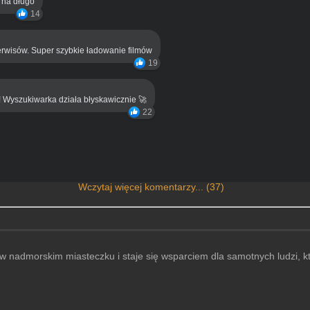
ą na długo
14
rwisów. Super szybkie ładowanie filmów
19
! Wyszukiwarka działa błyskawicznie 🚀
22
Wczytaj więcej komentarzy... (37)
 w nadmorskim miasteczku i staje się wsparciem dla samotnych ludzi, k