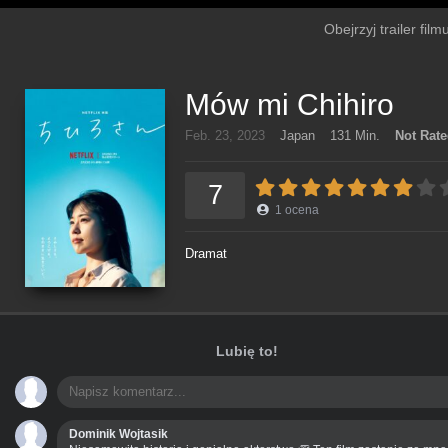
Obejrzyj trailer fil
Mów mi Chihiro
Feb. 23, 2023
Japan
131 Min.
Not Rat
7
1
ocena
Dramat
Lubię to!
Dominik Wojtasik