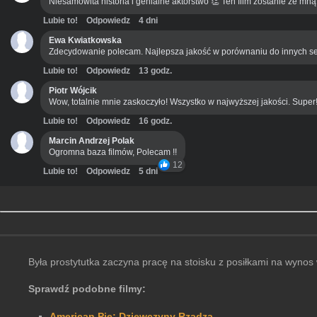
Niesamowita historia i genialne aktorstwo 👏 Ten film zostanie ze mn
Lubie to!
Odpowiedz
4 dni
Ewa Kwiatkowska
Zdecydowanie polecam. Najlepsza jakość w porównaniu do innych se
Lubie to!
Odpowiedz
13 godz.
Piotr Wójcik
Wow, totalnie mnie zaskoczyło! Wszystko w najwyższej jakości. Super
Lubie to!
Odpowiedz
16 godz.
Marcin Andrzej Polak
Ogromna baza filmów, Polecam !!
12
Lubie to!
Odpowiedz
5 dni
Była prostytutka zaczyna pracę na stoisku z posiłkami na wynos
Sprawdź podobne filmy:
American Pie: Dziewczyny Rządzą