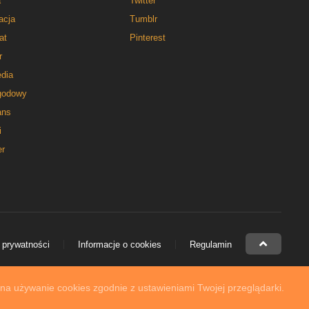
a
Twitter
acja
Tumblr
at
Pinterest
r
dia
godowy
ns
i
er
 prywatności
Informacje o cookies
Regulamin
 na używanie cookies zgodnie z ustawieniami Twojej przeglądarki.