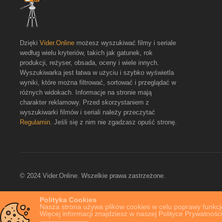
Dzięki
Vider.Online
możesz wyszukiwać filmy i seriale
według wielu kryteriów, takich jak gatunek, rok
produkcji, reżyser, obsada, oceny i wiele innych.
Wyszukiwarka jest łatwa w użyciu i szybko wyświetla
wyniki, które można filtrować, sortować i przeglądać w
różnych widokach. Informacje na stronie mają
charakter reklamowy. Przed skorzystaniem z
wyszukiwarki filmów i seriali należy przeczytać
Regulamin
. Jeśli się z nim nie zgadzasz opuść stronę.
© 2024 Vider.Online. Wszelkie prawa zastrzeżone.
Polityka Cookies
Nasza strona używa plików cookies w celu poprawy funkcjo
Więcej informacji znajdziesz w naszej Polityce Prywatności