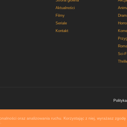
Strona główna
Akcj
Aktualności
Anim
Filmy
Dram
Seriale
Horro
Kontakt
Kome
Przy
Roma
Sci-F
Thrill
Polityka
nalności oraz analizowania ruchu. Korzystając z niej, wyrażasz zgodę
.