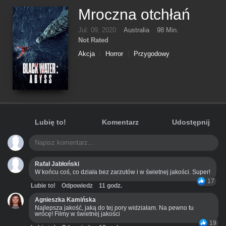
Mroczna otchłań
Jul. 09, 2020
Australia
98 Min.
Not Rated
Akcja
Horror
Przygodowy
Lubię to!
Komentarz
Udostępnij
Rafał Jabłoński
W końcu coś, co działa bez zarzutów i w świetnej jakości. Super!
17
Lubie to!
Odpowiedz
11 godz.
Agnieszka Kamińska
Najlepsza jakość, jaką do tej pory widziałam. Na pewno tu
wrócę! Filmy w świetnej jakości
19