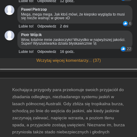
Lubie to!
Odpowiedz
12 godz.
Paweł Pietrzop
Mega, mega mega. Jak ktoś mówi, że kiepsko wygląda to musi
się nieźle walnąć w głowe xD
6
Lubie to!
Odpowiedz
2 dni
Piotr Wójcik
Wow, totalnie mnie zaskoczyło! Wszystko w najwyższej jakości.
Super! Wyszukiwarka działa błyskawicznie 🚀
22
Lubie to!
Odpowiedz
16 godz.
Wczytaj więcej komentarzy... (37)
Kochająca przygody para przekonuje swoich przyjaciół do
zbadania odległego, niezbadanego systemu jaskiń w
lasach północnej Australii. Gdy zbliża się tropikalna burza,
schodzą po linie do wejścia do jaskini, ale kiedy jaskinie
zaczynają zalewać, napięcie wzrasta, a poziom tlenu
spada, a przyjaciele zostają uwięzieni. Nieznane im, burza
przyniosła także stado niebezpiecznych i głodnych