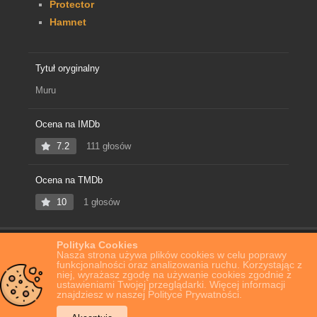
Protector
Hamnet
Tytuł oryginalny
Muru
Ocena na IMDb
7.2
111 głosów
Ocena na TMDb
10
1 głosów
Polityka Cookies
Home
Film Online
Muru
Nasza strona używa plików cookies w celu poprawy
funkcjonalności oraz analizowania ruchu. Korzystając z
niej, wyrażasz zgodę na używanie cookies zgodnie z
ustawieniami Twojej przeglądarki. Więcej informacji
znajdziesz w naszej Polityce Prywatności.