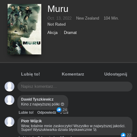
Muru
Oct. 13, 2022
New Zealand
104 Min.
Not Rated
Akcja
Dramat
Lubię to!
Komentarz
Udostępnij
Dawid Tyszkiewicz
Kino z najwyższej półki 😍
24
Lubie to!
Odpowiedz
3 dni
Piotr Wójcik
Wow, totalnie mnie zaskoczyło! Wszystko w najwyższej jakości.
Super! Wyszukiwarka działa błyskawicznie 🚀
22