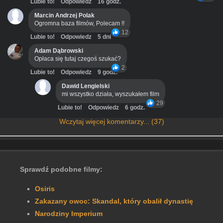
Lubie to!
Odpowiedz
16 godz.
Marcin Andrzej Polak
Ogromna baza filmów, Polecam !!
12
Lubie to!
Odpowiedz
5 dni
Adam Dąbrowski
Opłaca się tutaj czegoś szukać?
2
Lubie to!
Odpowiedz
9 godz.
Dawid Lengielski
mi wszystko działa, wyszukałem film
29
Lubie to!
Odpowiedz
6 godz.
Wczytaj więcej komentarzy... (37)
Sprawdź podobne filmy:
Osiris
Zakazany owoc: Skandal, który obalił dynastię
Narodziny Imperium