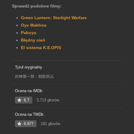
Sprawdź podobne filmy:
Green Lantern: Starlight Warfare
Oye Makhna
Pabuya
Błędny cień
El sistema K.E.OP/S
Tytuł oryginalny
封神第一部：朝歌风云
Ocena na IMDb
6.7
3,713 głosów
Ocena na TMDb
6.877
191 głosów