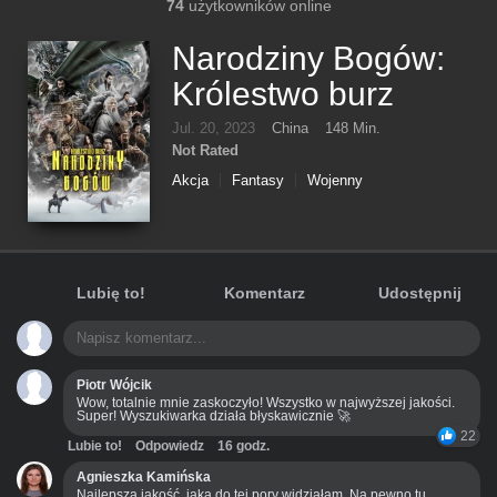
74
użytkowników online
Narodziny Bogów:
Królestwo burz
Jul. 20, 2023
China
148 Min.
Not Rated
Akcja
Fantasy
Wojenny
Lubię to!
Komentarz
Udostępnij
Piotr Wójcik
Wow, totalnie mnie zaskoczyło! Wszystko w najwyższej jakości.
Super! Wyszukiwarka działa błyskawicznie 🚀
22
Lubie to!
Odpowiedz
16 godz.
Agnieszka Kamińska
Najlepsza jakość, jaką do tej pory widziałam. Na pewno tu