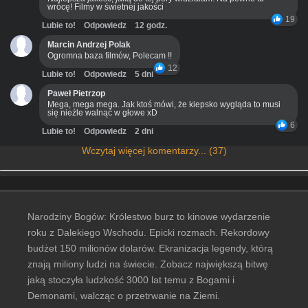
wrócę! Filmy w świetnej jakości
19
Lubie to!
Odpowiedz
12 godz.
Marcin Andrzej Polak
Ogromna baza filmów, Polecam !!
12
Lubie to!
Odpowiedz
5 dni
Paweł Pietrzop
Mega, mega mega. Jak ktoś mówi, że kiepsko wygląda to musi
się nieźle walnąć w głowe xD
6
Lubie to!
Odpowiedz
2 dni
Wczytaj więcej komentarzy... (37)
Narodziny Bogów: Królestwo burz to kinowe wydarzenie
roku z Dalekiego Wschodu. Epicki rozmach. Rekordowy
budżet 150 milionów dolarów. Ekranizacja legendy, którą
znają miliony ludzi na świecie. Zobacz największą bitwę
jaką stoczyła ludzkość 3000 lat temu z Bogami i
Demonami, walcząc o przetrwanie na Ziemi.