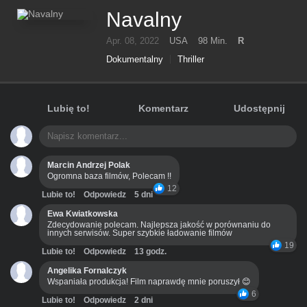
Navalny
Apr. 08, 2022
USA
98 Min.
R
Dokumentalny
Thriller
Lubię to!
Komentarz
Udostępnij
Marcin Andrzej Polak
Ogromna baza filmów, Polecam !!
12
Lubie to!
Odpowiedz
5 dni
Ewa Kwiatkowska
Zdecydowanie polecam. Najlepsza jakość w porównaniu do
innych serwisów. Super szybkie ładowanie filmów
19
Lubie to!
Odpowiedz
13 godz.
Angelika Fornalczyk
Wspaniała produkcja! Film naprawdę mnie poruszył 😊
6
Lubie to!
Odpowiedz
2 dni