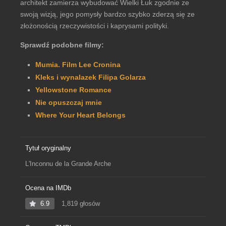
architekt zamierza wybudować Wielki Łuk zgodnie ze
swoją wizją, jego pomysły bardzo szybko zderzą się ze
złożonością rzeczywistości i kaprysami polityki.
Sprawdź podobne filmy:
Mumia. Film Lee Cronina
Kleks i wynalazek Filipa Golarza
Yellowstone Romance
Nie opuszczaj mnie
Where Your Heart Belongs
Tytuł oryginalny
L'Inconnu de la Grande Arche
Ocena na IMDb
6.9
1,819 głosów