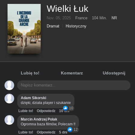
Wielki Łuk
Nov. 05, 2025
France
104 Min.
NR
Dramat
Historyczny
Lubię to!
Komentarz
Udostępnij
Adam Sikorski
dzięki, działa player i szukanie
10
Lubie to!
Odpowiedz
10 dni
Marcin Andrzej Polak
Ogromna baza filmów, Polecam !!
12
Lubie to!
Odpowiedz
5 dni