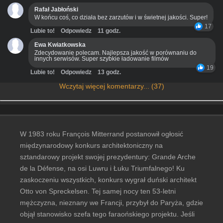
Rafał Jabłoński
W końcu coś, co działa bez zarzutów i w świetnej jakości. Super!
17
Lubie to!
Odpowiedz
11 godz.
Ewa Kwiatkowska
Zdecydowanie polecam. Najlepsza jakość w porównaniu do
innych serwisów. Super szybkie ładowanie filmów
19
Lubie to!
Odpowiedz
13 godz.
Wczytaj więcej komentarzy... (37)
W 1983 roku François Mitterrand postanowił ogłosić
międzynarodowy konkurs architektoniczny na
sztandarowy projekt swojej prezydentury: Grande Arche
de la Défense, na osi Luwru i Łuku Triumfalnego! Ku
zaskoczeniu wszystkich, konkurs wygrał duński architekt
Otto von Spreckelsen. Tej samej nocy ten 53-letni
mężczyzna, nieznany we Francji, przybył do Paryża, gdzie
objął stanowisko szefa tego faraońskiego projektu. Jeśli