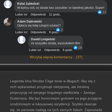
Rafał Jabłoński
W końcu coś, co działa bez zarzutów i w świetnej jakości. Super!
17
Lubie to!
Odpowiedz
11 godz.
Adam Dąbrowski
Opłaca się tutaj czegoś szukać?
2
Lubie to!
Odpowiedz
9 godz.
Dawid Lengielski
mi wszystko działa, wyszukałem film
29
Lubie to!
Odpowiedz
6 godz.
Wczytaj więcej komentarzy... (37)
Legenda kina Nicolas Cage tonie w długach. Aby się z
nich wykaraskać przyjmuje nietypową, ale intratną
propozycję od swojego bogatego wielbiciela – Javiego
Gutierreza. Ma być honorowym gościem na jego przyjęciu
urodzinowym w luksusowej rezydencji. Szybko okazuje
się, że panowie nadają na tych samych falach. Zapowiada