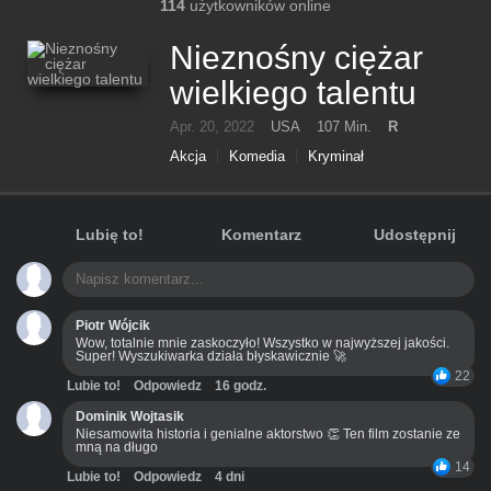
114
użytkowników online
Nieznośny ciężar
wielkiego talentu
Apr. 20, 2022
USA
107 Min.
R
Akcja
Komedia
Kryminał
Lubię to!
Komentarz
Udostępnij
Piotr Wójcik
Wow, totalnie mnie zaskoczyło! Wszystko w najwyższej jakości.
Super! Wyszukiwarka działa błyskawicznie 🚀
22
Lubie to!
Odpowiedz
16 godz.
Dominik Wojtasik
Niesamowita historia i genialne aktorstwo 👏 Ten film zostanie ze
mną na długo
14
Lubie to!
Odpowiedz
4 dni