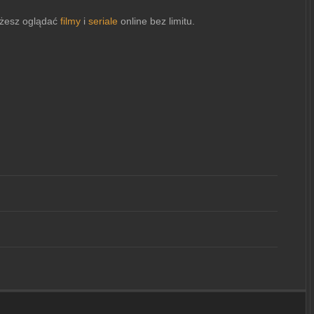
esz oglądać
filmy
i
seriale
online bez limitu.