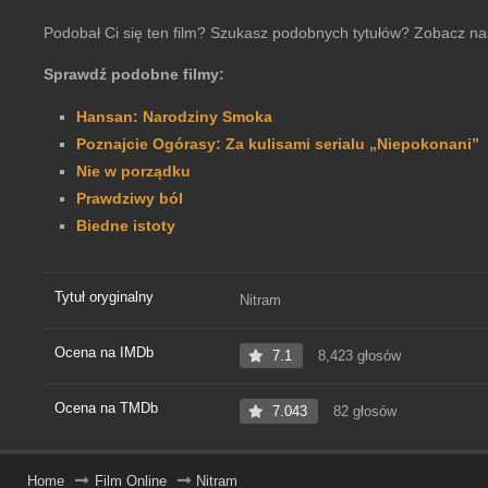
Podobał Ci się ten film? Szukasz podobnych tytułów? Zobacz na
Sprawdź podobne filmy:
Hansan: Narodziny Smoka
Poznajcie Ogórasy: Za kulisami serialu „Niepokonani”
Nie w porządku
Prawdziwy ból
Biedne istoty
Tytuł oryginalny
Nitram
Ocena na IMDb
7.1
8,423 głosów
Ocena na TMDb
7.043
82 głosów
Home
Film Online
Nitram