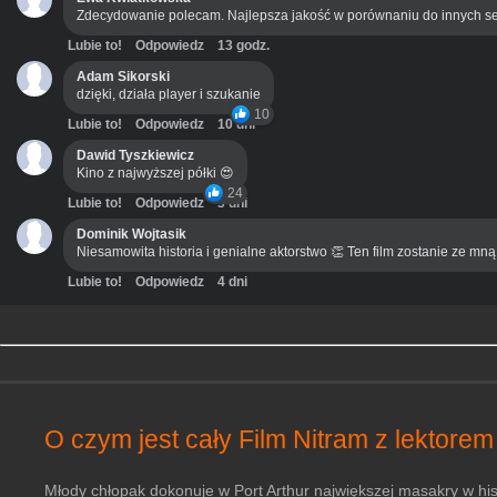
Zdecydowanie polecam. Najlepsza jakość w porównaniu do innych se
Lubie to!
Odpowiedz
13 godz.
Adam Sikorski
dzięki, działa player i szukanie
10
Lubie to!
Odpowiedz
10 dni
Dawid Tyszkiewicz
Kino z najwyższej półki 😍
24
Lubie to!
Odpowiedz
3 dni
Dominik Wojtasik
Niesamowita historia i genialne aktorstwo 👏 Ten film zostanie ze mn
Lubie to!
Odpowiedz
4 dni
O czym jest cały Film Nitram z lektorem
Młody chłopak dokonuje w Port Arthur największej masakry w histor