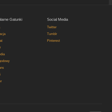
larne Gatunki
Social Media
a
Twitter
acja
Tumblr
at
Pinterest
r
dia
godowy
ns
i
er