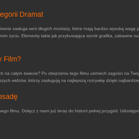
tegorii Dramat
ównie zasługa serii długich montaży, które mają bardzo wysoką wagę pod
woim życiu. Elementy takie jak przykuwająca wzrok grafika, zabawne nu
y Film?
ach na całym świecie? Po obejrzeniu tego filmu uśmiech zagości na Twoj
ych widzów, którzy zasługują na najlepszą rozrywkę dzięki najbardzie
obsadę
ego filmu. Dołącz z nami już teraz do historii pełnej przygód. Udostęp