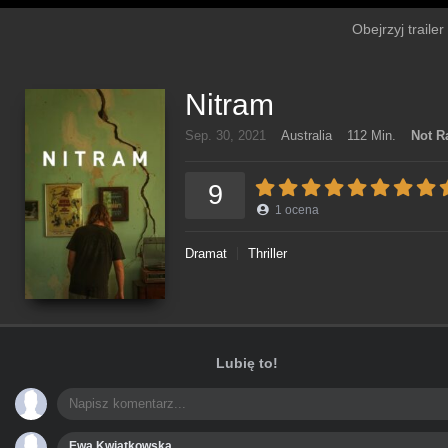
Obejrzyj traile
Nitram
Sep. 30, 2021
Australia
112 Min.
Not R
9
1
ocena
Dramat
Thriller
Lubię to!
Ewa Kwiatkowska