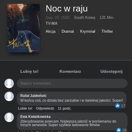
Noc w raju
Sep. 03, 2020
South Korea
131 Min.
TV-MA
Akcja
Dramat
Kryminał
Thriller
Lubię to!
Komentarz
Udostępnij
Rafał Jabłoński
W końcu coś, co działa bez zarzutów i w świetnej jakości. Super!
17
Lubie to!
Odpowiedz
11 godz.
Ewa Kwiatkowska
Zdecydowanie polecam. Najlepsza jakość w porównaniu do
innych serwisów. Super szybkie ładowanie filmów
19