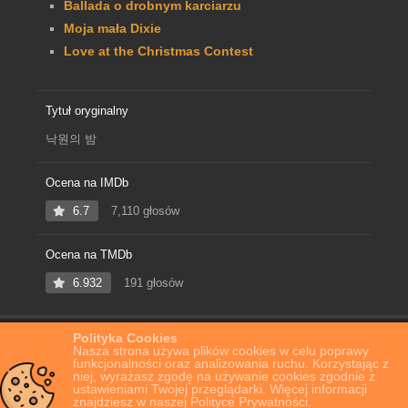
Ballada o drobnym karciarzu
Moja mała Dixie
Love at the Christmas Contest
Tytuł oryginalny
낙원의 밤
Ocena na IMDb
6.7
7,110 głosów
Ocena na TMDb
6.932
191 głosów
Polityka Cookies
Home
Film Online
Noc w raju
Nasza strona używa plików cookies w celu poprawy
funkcjonalności oraz analizowania ruchu. Korzystając z
niej, wyrażasz zgodę na używanie cookies zgodnie z
ustawieniami Twojej przeglądarki. Więcej informacji
znajdziesz w naszej Polityce Prywatności.