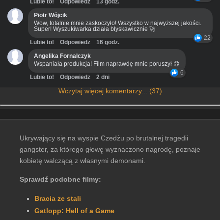
Lubie to!
Odpowiedz
13 godz.
Piotr Wójcik
Wow, totalnie mnie zaskoczyło! Wszystko w najwyższej jakości.
Super! Wyszukiwarka działa błyskawicznie 🚀
22
Lubie to!
Odpowiedz
16 godz.
Angelika Fornalczyk
Wspaniała produkcja! Film naprawdę mnie poruszył 😊
6
Lubie to!
Odpowiedz
2 dni
Wczytaj więcej komentarzy... (37)
Ukrywający się na wyspie Czedżu po brutalnej tragedii
gangster, za którego głowę wyznaczono nagrodę, poznaje
kobietę walczącą z własnymi demonami.
Sprawdź podobne filmy:
Bracia ze stali
Gatlopp: Hell of a Game