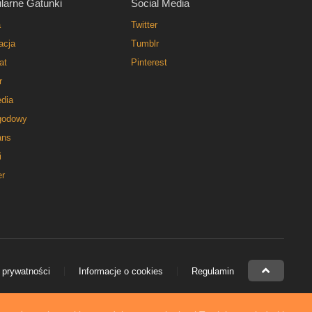
larne Gatunki
Social Media
a
Twitter
acja
Tumblr
at
Pinterest
r
dia
godowy
ns
i
er
 prywatności
Informacje o cookies
Regulamin