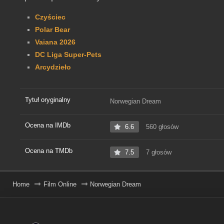
Czyściec
Polar Bear
Vaiana 2026
DC Liga Super-Pets
Arcydzieło
Tytuł oryginalny
Norwegian Dream
Ocena na IMDb
6.6
560 głosów
Ocena na TMDb
7.5
7 głosów
Home
Film Online
Norwegian Dream