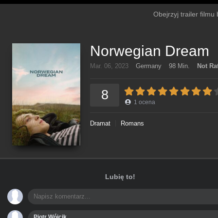
Obejrzyj trailer film
Norwegian Dream
Mar. 06, 2023
Germany
98 Min.
Not Ra
8
1
ocena
Dramat
Romans
Lubię to!
Piotr Wójcik