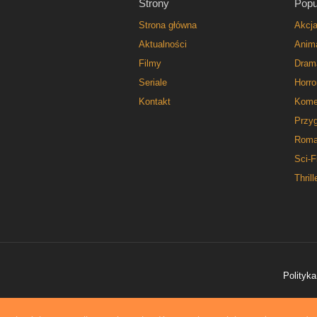
Strony
Popu
Strona główna
Akcj
Aktualności
Anim
Filmy
Dram
Seriale
Horro
Kontakt
Kome
Przy
Roma
Sci-F
Thrill
Polityka