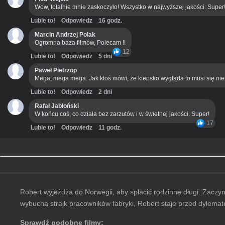
Wow, totalnie mnie zaskoczyło! Wszystko w najwyższej jakości. Super
Lubie to!
Odpowiedz
16 godz.
Marcin Andrzej Polak
Ogromna baza filmów, Polecam !!
12
Lubie to!
Odpowiedz
5 dni
Paweł Pietrzop
Mega, mega mega. Jak ktoś mówi, że kiepsko wygląda to musi się ni
Lubie to!
Odpowiedz
2 dni
Rafał Jabłoński
W końcu coś, co działa bez zarzutów i w świetnej jakości. Super!
17
Lubie to!
Odpowiedz
11 godz.
Robert wyjeżdża do Norwegii, aby spłacić rodzinne długi. Zaczyn
wybucha strajk pracowników fabryki, Robert staje przed dylemate
Sprawdź podobne filmy: