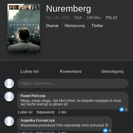
Nuremberg
Nov. 06, 2025
USA
148 Min.
PG-13
Dramat
Historyczny
Thriller
Wojenny
Lubię to!
Komentarz
Udostępnij
Paweł Pietrzop
Mega, mega mega. Jak ktoś mówi, że kiepsko wygląda to musi
się nieźle walnąć w głowe xD
6
Lubie to!
Odpowiedz
2 dni
Angelika Fornalczyk
Wspaniała produkcja! Film naprawdę mnie poruszył 😊
6