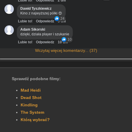
Lubie to!
Odpowiedz
2 dni
Dawid Tyszkiewicz
Kino z najwyższej półki 😍
24
Lubie to!
Odpowiedz
3 dni
Adam Sikorski
dzięki, działa player i szukanie
10
Lubie to!
Odpowiedz
10 dni
Wczytaj więcej komentarzy... (37)
Sprawdź podobne filmy:
Mad Heidi
Dead Shot
Kindling
The System
Którą wybrać?