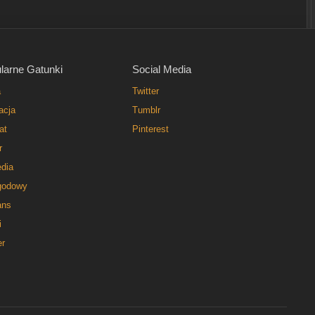
larne Gatunki
Social Media
a
Twitter
acja
Tumblr
at
Pinterest
r
dia
godowy
ns
i
er