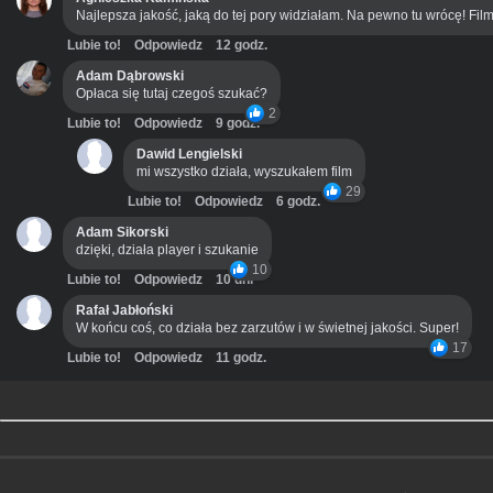
Najlepsza jakość, jaką do tej pory widziałam. Na pewno tu wrócę! Film
Lubie to!
Odpowiedz
12 godz.
Adam Dąbrowski
Opłaca się tutaj czegoś szukać?
2
Lubie to!
Odpowiedz
9 godz.
Dawid Lengielski
mi wszystko działa, wyszukałem film
29
Lubie to!
Odpowiedz
6 godz.
Adam Sikorski
dzięki, działa player i szukanie
10
Lubie to!
Odpowiedz
10 dni
Rafał Jabłoński
W końcu coś, co działa bez zarzutów i w świetnej jakości. Super!
17
Lubie to!
Odpowiedz
11 godz.