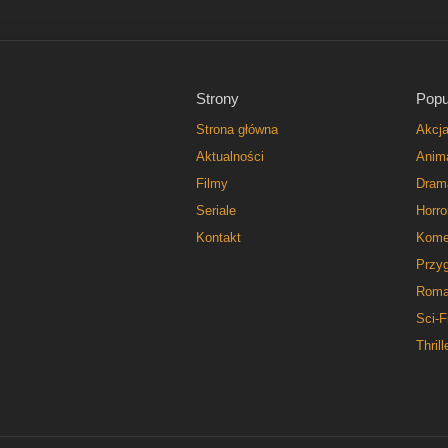
Strony
Popu
Strona główna
Akcj
Aktualności
Anim
Filmy
Dram
Seriale
Horro
Kontakt
Kome
Przy
Roma
Sci-F
Thrill