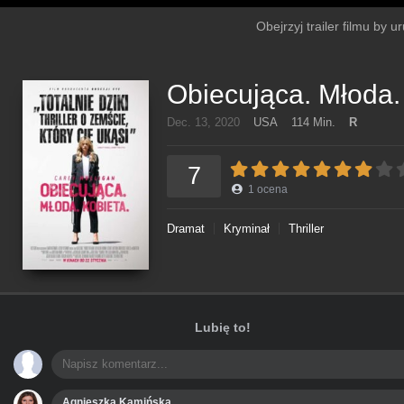
Obejrzyj trailer filmu by 
Obiecująca. Młoda.
Dec. 13, 2020
USA
114 Min.
R
7
1
ocena
Dramat
Kryminał
Thriller
Lubię to!
Agnieszka Kamińska