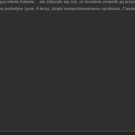
a młoda kobieta… ale zdarzyło się coś, co brutalnie zmieniło jej przyszł
e podwójne życie. A teraz, dzięki niespodziewanemu spotkaniu, Cassie 