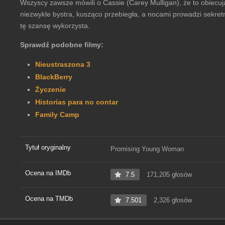
Wszyscy zawsze mówili o Cassie (Carey Mulligan), że to obiecując
niezwykle bystra, kusząco przebiegła, a nocami prowadzi sekretn
tę szansę wykorzysta.
Sprawdź podobne filmy:
Nieustraszona 3
BlackBerry
Życzenie
Historias para no contar
Family Camp
Tytuł oryginalny
Promising Young Woman
Ocena na IMDb
7.5
171,205 głosów
Ocena na TMDb
7.501
2,326 głosów