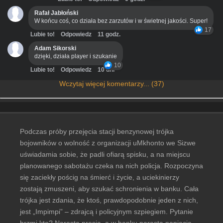
Rafał Jabłoński
W końcu coś, co działa bez zarzutów i w świetnej jakości. Super!
17
Lubie to!
Odpowiedz
11 godz.
Adam Sikorski
dzięki, działa player i szukanie
10
Lubie to!
Odpowiedz
10 dni
Wczytaj więcej komentarzy... (37)
Podczas próby przejęcia stacji benzynowej trójka
bojowników o wolność z organizacji uMkhonto we Sizwe
uświadamia sobie, że padli ofiarą spisku, a na miejscu
planowanego sabotażu czeka na nich policja. Rozpoczyna
się zaciekły pościg na śmierć i życie, a uciekinierzy
zostają zmuszeni, aby szukać schronienia w banku. Cała
trójka jest zdania, że ktoś, prawdopodobnie jeden z nich,
jest „Impimpi” – zdrajcą i policyjnym szpiegiem. Pytanie