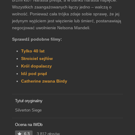
brzmi kto? Narasta presja, a w banku narasta napięcie.
Wszystkich zaangażowanych łączy jedno – walczą o
wolność. Ponieważ cała trójka zdaje sobie sprawę, że jej
jedynym wyjściem jest więzienie lub śmierć, postanawiają
negocjować uwolnienie Nelsona Mandeli.
Sprawdź podobne filmy:
Tylko 40 lat
Stroiciel sejfów
Król dopalaczy
Idź pod prąd
Catherine zwana Birdy
Tytuł oryginalny
Silverton Siege
Ocena na IMDb
6.3
3,812 głosów