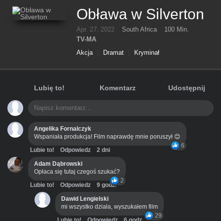
Obława w Silverton
Apr. 27, 2022
South Africa
100 Min.
TV-MA
Akcja
Dramat
Kryminał
Lubię to!
Komentarz
Udostępnij
Angelika Fornalczyk
Wspaniała produkcja! Film naprawdę mnie poruszył 😊
6
Lubie to!
Odpowiedz
2 dni
Adam Dąbrowski
Opłaca się tutaj czegoś szukać?
2
Lubie to!
Odpowiedz
9 godz.
Dawid Lengielski
mi wszystko działa, wyszukałem film
29
Lubie to!
Odpowiedz
6 godz.