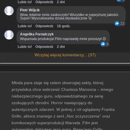
Lubie to!
Odpowiedz
2 dni
Piotr Wójcik
Wow, totalnie mnie zaskoczyło! Wszystko w najwyższej jakości.
Super! Wyszukiwarka działa błyskawicznie 🚀
22
Lubie to!
Odpowiedz
16 godz.
Angelika Fornalczyk
Wspaniała produkcja! Film naprawdę mnie poruszył 😊
6
Lubie to!
Odpowiedz
2 dni
Wczytaj więcej komentarzy... (37)
Młoda para staje się celem złowrogiej sekty, której
przywódca chce wskrzesić Charlesa Mansona – innego
niebezpiecznego guru, odpowiedzialnego za serię
szokujących zbrodni. Horror nawiązujący do
autentycznych zdarzeń. W jednej z ról oglądamy Franka
Grillo, aktora znanego z serii „Noc oczyszczenia” oraz
komiksowych superprodukcji Marvela. Film jest
reżyserskim debiutem jego syna, Remy’ego Grillo.