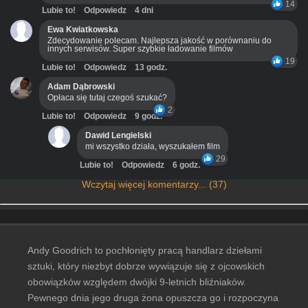
14
Lubie to!
Odpowiedz
4 dni
Ewa Kwiatkowska
Zdecydowanie polecam. Najlepsza jakość w porównaniu do
innych serwisów. Super szybkie ładowanie filmów
19
Lubie to!
Odpowiedz
13 godz.
Adam Dąbrowski
Opłaca się tutaj czegoś szukać?
2
Lubie to!
Odpowiedz
9 godz.
Dawid Lengielski
mi wszystko działa, wyszukałem film
29
Lubie to!
Odpowiedz
6 godz.
Wczytaj więcej komentarzy... (37)
Andy Goodrich to pochłonięty pracą handlarz dziełami
sztuki, który niezbyt dobrze wywiązuje się z ojcowskich
obowiązków względem dwójki 9-letnich bliźniaków.
Pewnego dnia jego druga żona opuszcza go i rozpoczyna