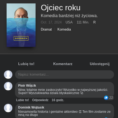
Ojciec roku
Komedia bardziej niż życiowa.
Oct. 17, 2024
USA
111 Min.
R
Dramat
Komedia
Lubię to!
Komentarz
Udostępnij
Piotr Wójcik
Wow, totalnie mnie zaskoczyło! Wszystko w najwyższej jakości.
Super! Wyszukiwarka działa błyskawicznie 🚀
22
Lubie to!
Odpowiedz
16 godz.
Dominik Wojtasik
Niesamowita historia i genialne aktorstwo 👏 Ten film zostanie ze
mną na długo