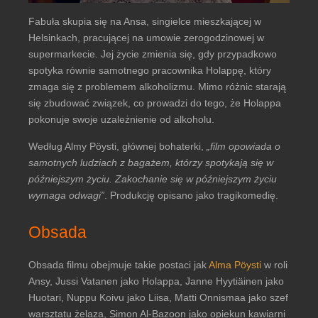
Fabuła skupia się na Ansa, singielce mieszkającej w
Helsinkach, pracującej na umowie zerogodzinowej w
supermarkecie. Jej życie zmienia się, gdy przypadkowo
spotyka równie samotnego pracownika Holappę, który
zmaga się z problemem alkoholizmu. Mimo różnic starają
się zbudować związek, co prowadzi do tego, że Holappa
pokonuje swoje uzależnienie od alkoholu.
Według Almy Pöysti, głównej bohaterki,
„film opowiada o
samotnych ludziach z bagażem, którzy spotykają się w
późniejszym życiu. Zakochanie się w późniejszym życiu
wymaga odwagi”
. Produkcję opisano jako tragikomedię.
Obsada
Obsada filmu obejmuje takie postaci jak
Alma Pöysti
w roli
Ansy, Jussi Vatanen jako Holappa, Janne Hyytiäinen jako
Huotari, Nuppu Koivu jako Liisa, Matti Onnismaa jako szef
warsztatu żelaza, Simon Al-Bazoon jako opiekun kawiarni