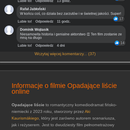
Lubie to!
Odpowiedz
13 godz.
Rafał Jabłoński
W końcu coś, co działa bez zarzutów i w świetnej jakości. Super!
17
Lubie to!
Odpowiedz
11 godz.
Dominik Wojtasik
Niesamowita historia i genialne aktorstwo 👏 Ten film zostanie ze
mną na długo
14
Lubie to!
Odpowiedz
4 dni
Wczytaj więcej komentarzy... (37)
Informacje o filmie Opadające liście
online
Opadające liście
to romantyczny komediodramat fińsko-
niemiecki z 2023 roku, stworzony przez
Aki
Kaurismäkiego
, który jest zarówno autorem scenariusza,
jak i reżyserem. Jest to dwudziesty film pełnometrażowy