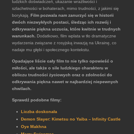
ludzkich doświadczeń, ukazanie wrażliwości i
szlachetności w bohaterach, mimo trudności, z jakimi się
borykają.
Film pozwala nam zanurzyć się w historii
dwóch niezwykłych postaci, śledząc ich rozwój i
odkrywanie piękna uczucia, które kwitnie w trudnych
warunkach.
Dodatkowo, film wplata w tło dramatyczne
wydarzenia związane z rosyjską inwazją na Ukrainę, co
nadaje mu głębi i społecznego kontekstu.
Opadające liście cały film to nie tylko opowieść o
miłości, ale także o sile ludzkiego charakteru w
obliczu trudności życiowych oraz o zdolności do
odkrywania piękna nawet w najbardziej niepewnych
chwilach.
Sprawdź podobne filmy:
Liczba doskonała
Demon Slayer: Kimetsu no Yaiba – Infinity Castle
Oye Makhna
Merry Swissmas