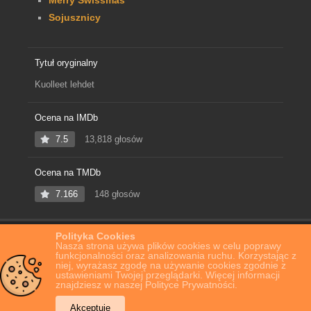
Sojusznicy
Tytuł oryginalny
Kuolleet lehdet
Ocena na IMDb
7.5
13,818 głosów
Ocena na TMDb
7.166
148 głosów
Polityka Cookies
Home
Film Online
Opadające liście
Nasza strona używa plików cookies w celu poprawy
funkcjonalności oraz analizowania ruchu. Korzystając z
niej, wyrażasz zgodę na używanie cookies zgodnie z
ustawieniami Twojej przeglądarki. Więcej informacji
znajdziesz w naszej Polityce Prywatności.
Akceptuję