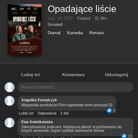
Opadające liście
Sep. 14, 2023
Finland
81 Min.
Unrated
Dramat
Komedia
Romans
Lubię to!
Komentarz
Udostępnij
Angelika Fornalczyk
Wspaniała produkcja! Film naprawdę mnie poruszył 😊
6
Lubie to!
Odpowiedz
2 dni
Ewa Kwiatkowska
Zdecydowanie polecam. Najlepsza jakość w porównaniu do
innych serwisów. Super szybkie ładowanie filmów
19