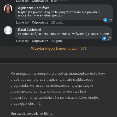
Lubie to!
Odpowiedz
5 dni
Agnieszka Kamińska
Najlepsza jakość, jaką do tej pory widziałam. Na pewno tu
wrócę! Filmy w świetnej jakości
19
Lubie to!
Odpowiedz
12 godz.
Rafał Jabłoński
W końcu coś, co działa bez zarzutów i w świetnej jakości. Super!
17
Lubie to!
Odpowiedz
11 godz.
Wczytaj więcej komentarzy... (37)
Po przejściu na emeryturę z policji, nieustępliwy detektyw,
prześladowany przez tragiczną stratę najbliższego
przyjaciela, wyrusza na niebezpieczną wyprawę w
poszukiwaniu zemsty, odkupienia win i walki o
przywrócenie sprawiedliwości na ulicach, które kiedyś
przysięgał chronić.
Sprawdź podobne filmy: