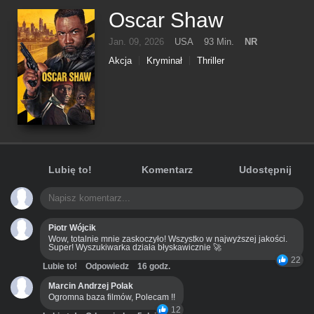
Oscar Shaw
Jan. 09, 2026
USA
93 Min.
NR
Akcja
Kryminał
Thriller
Lubię to!
Komentarz
Udostępnij
Piotr Wójcik
Wow, totalnie mnie zaskoczyło! Wszystko w najwyższej jakości.
Super! Wyszukiwarka działa błyskawicznie 🚀
22
Lubie to!
Odpowiedz
16 godz.
Marcin Andrzej Polak
Ogromna baza filmów, Polecam !!
12