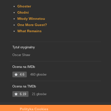
Ghoster
Głodni
Młody Winnetou
One More Guest?
What Remains
Tytuł oryginalny
Oscar Shaw
Ocena na IMDb
4.6
460 głosów
Ocena na TMDb
6.19
21 głosów
Polityka Cookies
Home
Film Online
Oscar Shaw