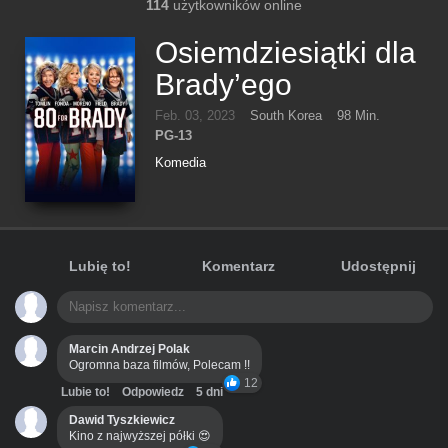
114
użytkowników online
Osiemdziesiątki dla
Brady’ego
Feb. 03, 2023
South Korea
98 Min.
PG-13
Komedia
Lubię to!
Komentarz
Udostępnij
Marcin Andrzej Polak
Ogromna baza filmów, Polecam !!
12
Lubie to!
Odpowiedz
5 dni
Dawid Tyszkiewicz
Kino z najwyższej półki 😍