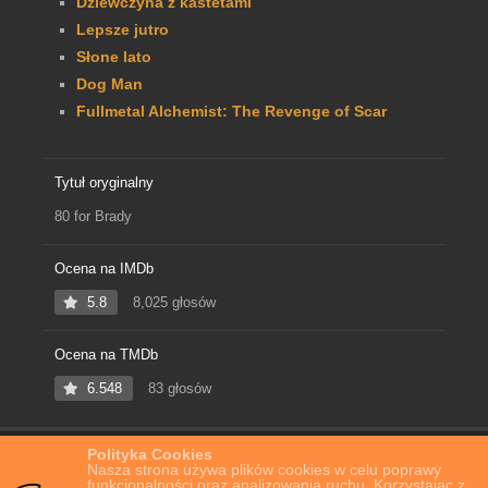
Dziewczyna z kastetami
Lepsze jutro
Słone lato
Dog Man
Fullmetal Alchemist: The Revenge of Scar
Tytuł oryginalny
80 for Brady
Ocena na IMDb
5.8
8,025 głosów
Ocena na TMDb
6.548
83 głosów
Polityka Cookies
Home
Film Online
Osiemdziesiątki dla Brady’ego
Nasza strona używa plików cookies w celu poprawy
funkcjonalności oraz analizowania ruchu. Korzystając z