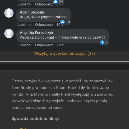
24
Lubie to!
Odpowiedz
3 dni
Adam Sikorski
dzięki, działa player i szukanie
10
Lubie to!
Odpowiedz
10 dni
Angelika Fornalczyk
Wspaniała produkcja! Film naprawdę mnie poruszył 😊
6
Lubie to!
Odpowiedz
2 dni
Wczytaj więcej komentarzy... (37)
Cztery przyjaciółki wyruszają w podróż, by zobaczyć jak
Tom Brady gra podczas Super Bowl. Lily Tomlin, Jane
Fonda, Rita Moreno i Sally Field występują w zabawnej,
prawdziwej historii o przyjaźni, zabawie i życiu pełnią
piersią, niezależnie od wieku.
Sprawdź podobne filmy: