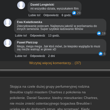
Dawid Lengielski
mi wszystko działa, wyszukałem film
29
Lubie to!
Odpowiedz
6 godz.
Ewa Kwiatkowska
Zdecydowanie polecam. Najlepsza jakość w porównaniu do
innych serwisów. Super szybkie ładowanie filmów
19
Lubie to!
Odpowiedz
13 godz.
Paweł Pietrzop
Mega, mega mega. Jak ktoś mówi, że kiepsko wygląda to musi
się nieźle walnąć w głowe xD
6
Lubie to!
Odpowiedz
2 dni
Wczytaj więcej komentarzy... (37)
Stojąca na czele dużej grupy perfumeryjnej rodzina
Breuilów rządzi miastem Chartres z pokolenia na
pokolenie. Daniel Sauveur, biedny mieszkaniec Chartres,
nie może znieść ostentacyjnego bogactwa Breuilów i
ucieka się do drobnych intryg, aby przetrwać. Kiedy