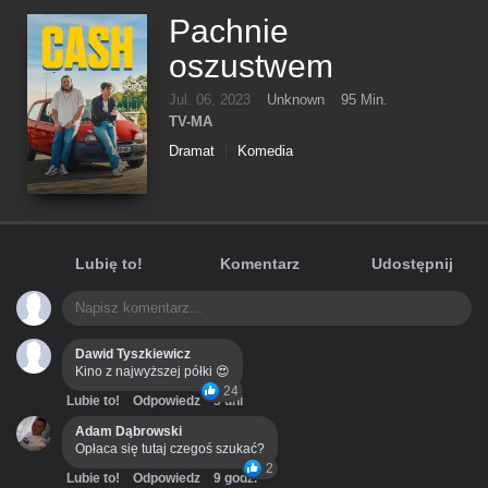
Pachnie
oszustwem
Jul. 06, 2023
Unknown
95 Min.
TV-MA
Dramat
Komedia
Lubię to!
Komentarz
Udostępnij
Dawid Tyszkiewicz
Kino z najwyższej półki 😍
24
Lubie to!
Odpowiedz
3 dni
Adam Dąbrowski
Opłaca się tutaj czegoś szukać?
2
Lubie to!
Odpowiedz
9 godz.