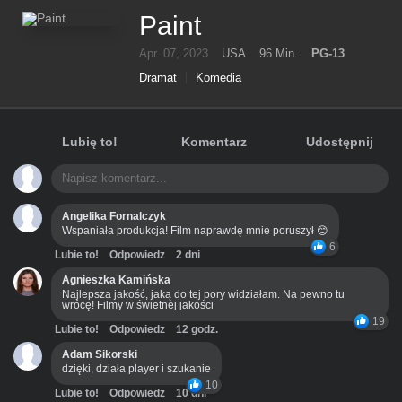
Paint
Apr. 07, 2023
USA
96 Min.
PG-13
Dramat
Komedia
Lubię to!
Komentarz
Udostępnij
Angelika Fornalczyk
Wspaniała produkcja! Film naprawdę mnie poruszył 😊
6
Lubie to!
Odpowiedz
2 dni
Agnieszka Kamińska
Najlepsza jakość, jaką do tej pory widziałam. Na pewno tu
wrócę! Filmy w świetnej jakości
19
Lubie to!
Odpowiedz
12 godz.
Adam Sikorski
dzięki, działa player i szukanie
10
Lubie to!
Odpowiedz
10 dni