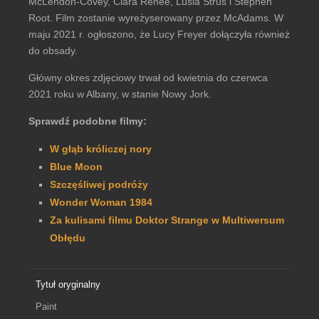
McLendon-Covey, Ciara Renée, Lusia Strus i Stephen
Root. Film zostanie wyreżyserowany przez McAdams. W
maju 2021 r. ogłoszono, że Lucy Freyer dołączyła również
do obsady.
Główny okres zdjęciowy trwał od kwietnia do czerwca
2021 roku w Albany, w stanie Nowy Jork.
Sprawdź podobne filmy:
W głąb króliczej nory
Blue Moon
Szczęśliwej podróży
Wonder Woman 1984
Za kulisami filmu Doktor Strange w Multiwersum
Obłędu
Tytuł oryginalny
Paint