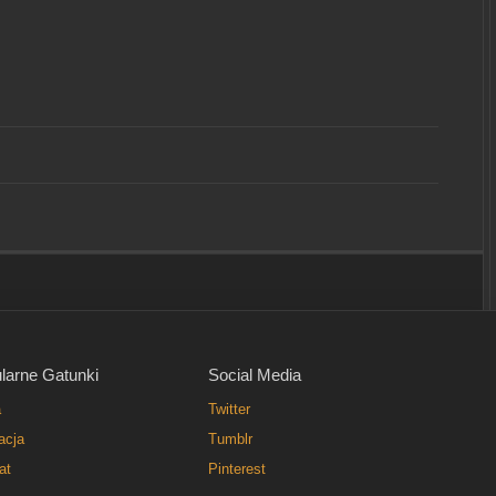
larne Gatunki
Social Media
a
Twitter
acja
Tumblr
at
Pinterest