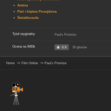
Amina
Pati i klątwa Posejdona
Światłoczuła
Tytuł oryginalny
Paul's Promise
Ocena na IMDb
6.9
30 głosów
Home
Film Online
Paul’s Promise