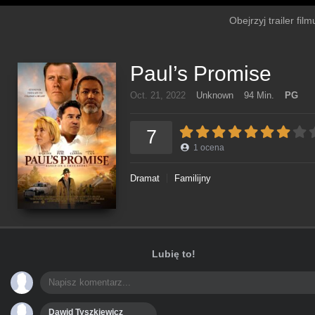
Obejrzyj trailer fil
Paul’s Promise
Oct. 21, 2022
Unknown
94 Min.
PG
7
1
ocena
Dramat
Familijny
Lubię to!
Dawid Tyszkiewicz