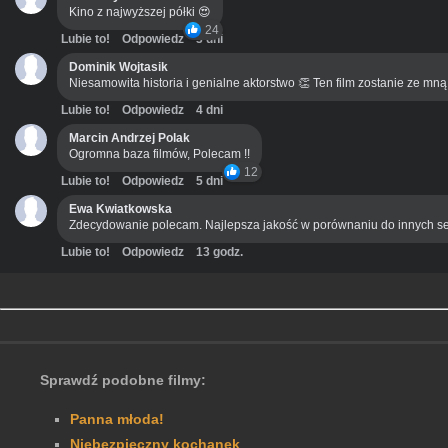
Kino z najwyższej półki 😍
24
Lubie to!
Odpowiedz
3 dni
Dominik Wojtasik
Niesamowita historia i genialne aktorstwo 👏 Ten film zostanie ze mn
Lubie to!
Odpowiedz
4 dni
Marcin Andrzej Polak
Ogromna baza filmów, Polecam !!
12
Lubie to!
Odpowiedz
5 dni
Ewa Kwiatkowska
Zdecydowanie polecam. Najlepsza jakość w porównaniu do innych se
Lubie to!
Odpowiedz
13 godz.
Sprawdź podobne filmy:
Panna młoda!
Niebezpieczny kochanek