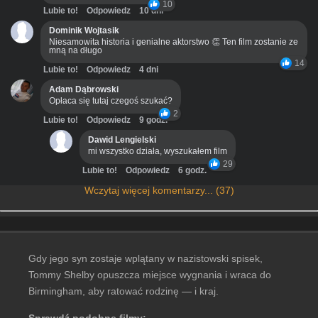
10
Lubie to!
Odpowiedz
10 dni
Dominik Wojtasik
Niesamowita historia i genialne aktorstwo 👏 Ten film zostanie ze
mną na długo
14
Lubie to!
Odpowiedz
4 dni
Adam Dąbrowski
Opłaca się tutaj czegoś szukać?
2
Lubie to!
Odpowiedz
9 godz.
Dawid Lengielski
mi wszystko działa, wyszukałem film
29
Lubie to!
Odpowiedz
6 godz.
Wczytaj więcej komentarzy... (37)
Gdy jego syn zostaje wplątany w nazistowski spisek,
Tommy Shelby opuszcza miejsce wygnania i wraca do
Birmingham, aby ratować rodzinę — i kraj.