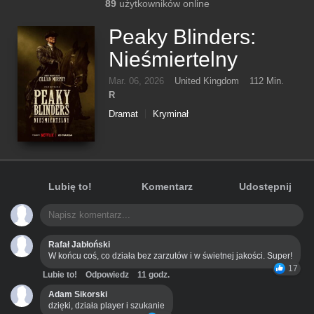
89
użytkowników online
Peaky Blinders:
Nieśmiertelny
Mar. 06, 2026
United Kingdom
112 Min.
R
Dramat
Kryminał
Lubię to!
Komentarz
Udostępnij
Rafał Jabłoński
W końcu coś, co działa bez zarzutów i w świetnej jakości. Super!
17
Lubie to!
Odpowiedz
11 godz.
Adam Sikorski
dzięki, działa player i szukanie