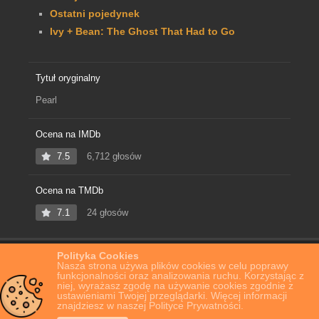
Ostatni pojedynek
Ivy + Bean: The Ghost That Had to Go
Tytuł oryginalny
Pearl
Ocena na IMDb
7.5
6,712 głosów
Ocena na TMDb
7.1
24 głosów
Polityka Cookies
Home
Film Online
Pearl
Nasza strona używa plików cookies w celu poprawy
funkcjonalności oraz analizowania ruchu. Korzystając z
niej, wyrażasz zgodę na używanie cookies zgodnie z
ustawieniami Twojej przeglądarki. Więcej informacji
znajdziesz w naszej Polityce Prywatności.