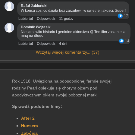
Rafał Jabłoński
W końcu coś, co działa bez zarzutów i w świetnej jakości. Super!
17
Lubie to!
Odpowiedz
11 godz.
Dominik Wojtasik
Niesamowita historia i genialne aktorstwo 👏 Ten film zostanie ze
mną na długo
14
Lubie to!
Odpowiedz
4 dni
Wczytaj więcej komentarzy... (37)
Rok 1918. Uwięziona na odosobnionej farmie swojej
rodziny Pearl opiekuje się chorym ojcem pod
apodyktycznym okiem swojej pobożnej matki.
Sprawdź podobne filmy:
After 2
Huesera
Zabójca