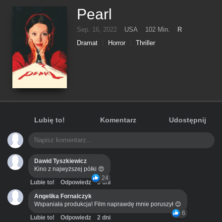
Pearl
Sep. 16, 2022
USA
102 Min.
R
Dramat
Horror
Thriller
Lubię to!
Komentarz
Udostępnij
Dawid Tyszkiewicz
Kino z najwyższej półki 😍
24
Lubie to!
Odpowiedz
3 dni
Angelika Fornalczyk
Wspaniała produkcja! Film naprawdę mnie poruszył 😊
6
Lubie to!
Odpowiedz
2 dni