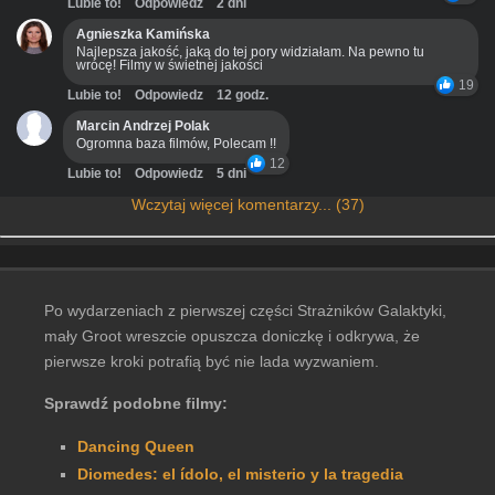
Lubie to!
Odpowiedz
2 dni
Agnieszka Kamińska
Najlepsza jakość, jaką do tej pory widziałam. Na pewno tu
wrócę! Filmy w świetnej jakości
19
Lubie to!
Odpowiedz
12 godz.
Marcin Andrzej Polak
Ogromna baza filmów, Polecam !!
12
Lubie to!
Odpowiedz
5 dni
Wczytaj więcej komentarzy... (37)
Po wydarzeniach z pierwszej części Strażników Galaktyki,
mały Groot wreszcie opuszcza doniczkę i odkrywa, że
pierwsze kroki potrafią być nie lada wyzwaniem.
Sprawdź podobne filmy:
Dancing Queen
Diomedes: el ídolo, el misterio y la tragedia