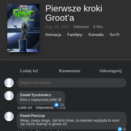
Pierwsze kroki
Groot’a
Aug. 10, 2022
Unknown
6 Min.
Animacja
Familijny
Komedia
Sci-Fi
Lubię to!
Komentarz
Udostępnij
Dawid Tyszkiewicz
Kino z najwyższej półki 😍
24
Lubie to!
Odpowiedz
3 dni
Paweł Pietrzop
Mega, mega mega. Jak ktoś mówi, że kiepsko wygląda to musi
się nieźle walnąć w głowe xD
6