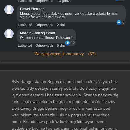
Lubie to!
Odpowiedz
13 godz.
Paweł Pietrzop
Mega, mega mega. Jak ktoś mówi, że kiepsko wygląda to musi
się nieźle walnąć w głowe xD
6
Lubie to!
Odpowiedz
2 dni
Marcin Andrzej Polak
Ogromna baza filmów, Polecam !!
12
Lubie to!
Odpowiedz
5 dni
Wczytaj więcej komentarzy... (37)
Były Ranger Jason Briggs nie umie sobie ułożyć życia bez
wojska. Gdy dostaje szansę powrotu do służby przyjmuje
ją z entuzjazmem i bez zastanowienia. Szansa nazywa się
Lulu i jest owczarkiem belgijskim o bogatej historii służby
wojskowej. Briggs będzie mógł wrócić w kamasze pod
warunkiem, że zawiezie Lulu na pogrzeb jej zmarłego
pana. Kilkudniowa podróż kalifornijskim wybrzeżem
wydaje się być nie tyle zadaniem, co beztroskim urlopem.