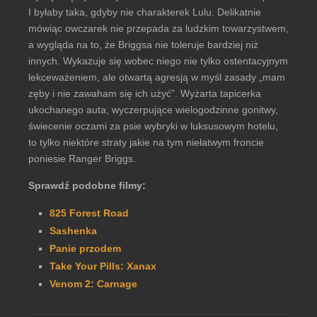
I byłaby taka, gdyby nie charakterek Lulu. Delikatnie
mówiąc owczarek nie przepada za ludzkim towarzystwem,
a wygląda na to, że Briggsa nie toleruje bardziej niż
innych. Wykazuje się wobec niego nie tylko ostentacyjnym
lekceważeniem, ale otwartą agresją w myśl zasady „mam
zęby i nie zawaham się ich użyć”. Wyżarta tapicerka
ukochanego auta, wyczerpujące wielogodzinne gonitwy,
świecenie oczami za psie wybryki w luksusowym hotelu,
to tylko niektóre straty jakie na tym niełatwym froncie
poniesie Ranger Briggs.
Sprawdź podobne filmy:
825 Forest Road
Sashenka
Panie przodem
Take Your Pills: Xanax
Venom 2: Carnage