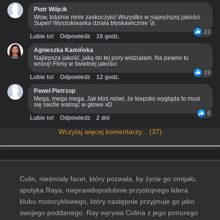
Piotr Wójcik
Wow, totalnie mnie zaskoczyło! Wszystko w najwyższej jakości.
Super! Wyszukiwarka działa błyskawicznie 🚀
22
Lubie to!
Odpowiedz
16 godz.
Agnieszka Kamińska
Najlepsza jakość, jaką do tej pory widziałam. Na pewno tu
wrócę! Filmy w świetnej jakości
19
Lubie to!
Odpowiedz
12 godz.
Paweł Pietrzop
Mega, mega mega. Jak ktoś mówi, że kiepsko wygląda to musi
się nieźle walnąć w głowe xD
6
Lubie to!
Odpowiedz
2 dni
Wczytaj więcej komentarzy... (37)
Colin, nieśmiały facet, który pozwala, by życie go omijało,
spotyka Raya, nieprawdopodobnie przystojnego lidera
klubu motocyklowego, który następnie przyjmuje go jako
swojego poddanego. Ray wyrywa Colina z jego ponurego