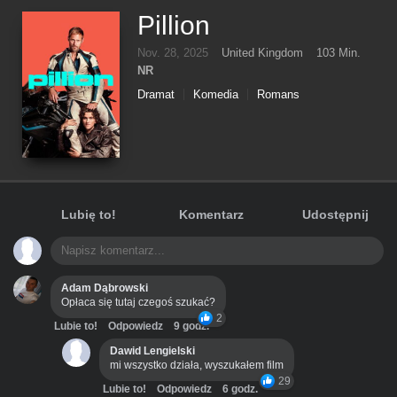
Pillion
Nov. 28, 2025
United Kingdom
103 Min.
NR
Dramat
Komedia
Romans
Lubię to!
Komentarz
Udostępnij
Adam Dąbrowski
Opłaca się tutaj czegoś szukać?
2
Lubie to!
Odpowiedz
9 godz.
Dawid Lengielski
mi wszystko działa, wyszukałem film
29
Lubie to!
Odpowiedz
6 godz.