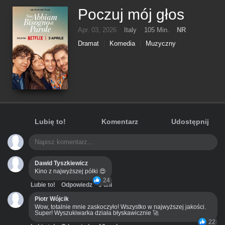
Poczuj mój głos
Apr. 03, 2026
Italy
105 Min.
NR
Dramat
Komedia
Muzyczny
Lubię to!
Komentarz
Udostępnij
Dawid Tyszkiewicz
Kino z najwyższej półki 😍
24
Lubie to!
Odpowiedz
3 dni
Piotr Wójcik
Wow, totalnie mnie zaskoczyło! Wszystko w najwyższej jakości.
Super! Wyszukiwarka działa błyskawicznie 🚀
22