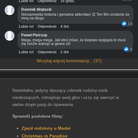
Lubie to!
Odpowiedz
16 godz.
Dominik Wojtasik
Niesamowita historia i genialne aktorstwo 👏 Ten film zostanie ze
mną na długo
14
Lubie to!
Odpowiedz
4 dni
Paweł Pietrzop
Mega, mega mega. Jak ktoś mówi, że kiepsko wygląda to musi
się nieźle walnąć w głowe xD
6
Lubie to!
Odpowiedz
2 dni
Wczytaj więcej komentarzy... (37)
Nastolatka, jedyny słyszący członek rodziny osób
niesłyszących, odnajduje swój głos i uczy się wierzyć w
siebie dzięki pasji do śpiewania.
Sprawdź podobne filmy:
Zjazd rodzinny u Madei
Christmas in Paradise